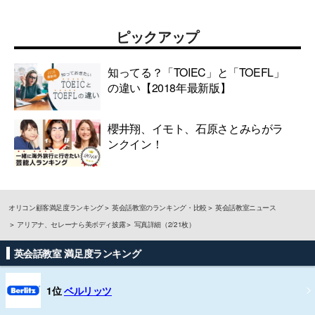
ピックアップ
知ってる？「TOIEC」と「TOEFL」
の違い【2018年最新版】
櫻井翔、イモト、石原さとみらがラ
ンクイン！
オリコン顧客満足度ランキング
英会話教室のランキング・比較
英会話教室ニュース
アリアナ、セレーナら美ボディ披露
写真詳細（2/21枚）
英会話教室 満足度ランキング
1位
ベルリッツ