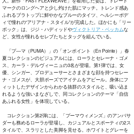
人。新作「FAST FLEXWEAVE」を着用した姿は、トレード
マークのロングヘアと少し灼けた肌にマッチ。トレンド感あ
ふれるブラトップに鮮やかなブルーのタイツ、ヘルシーボデ
ィで憧れの“アリアナ・スタイル”が完成した。ほかにも「リー
ボック」は、ジジ・ハディッドや
ヴィクトリア・ベッカム
な
ど、女性が憧れるセレブたちとタッグを組んでいる。
「プ―マ（PUMA）」の「オンポイント（En Pointe）」春
夏コレクションのビジュアルには、ローラとセレーナ・ゴメ
ス、カーラ・デルヴィーニュの3名が登場。第1弾では、女
優、シンガー、プロデューサーとさまざまな顔を持つセレー
ナ・ゴメスが、大胆ポーズでアイテムをアピール。身体にフ
ィットしたデザインからわかる抜群のスタイルと、吸い込ま
れるような強いまなざしで、同コレクションのテーマ「自信
あふれる女性」を体現している。
コレクション第2弾には、「プーマウィメンズ」のアンバサ
ダーも務めるローラが登場し、カジュアルとスポーティの2ス
タイルで、スラリとした美脚を見せる。ホワイトとグレーを