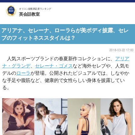
オリコン顧客満足度ランキング
英会話教室
アリアナ、セレーナ、ローラらが美ボディ披露、セレ
ブのフィットネススタイルは？
2018-03-22 17:00
人気スポーツブランドの春夏新作コレクションに、
アリア
ナ・グランデ
、
セレーナ・ゴメス
など海外セレブや、人気モ
デルの
ローラ
が登場。公開されたビジュアルでは、しなやか
な手足や腹筋など、健康的で女性らしい身体を披露してい
る。