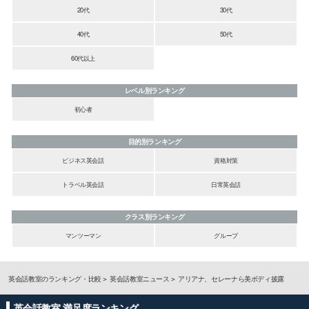
20代
30代
40代
50代
60代以上
レベル別ランキング
初心者
目的別ランキング
ビジネス英会話
資格対策
トラベル英会話
日常英会話
クラス別ランキング
マンツーマン
グループ
英会話教室のランキング・比較
英会話教室ニュース
アリアナ、セレーナら美ボディ披露
英会話教室 満足度ランキング