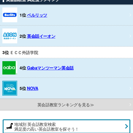
1位
ベルリッツ
2位
英会話イーオン
3位
ＥＣＣ外語学院
4位
Gabaマンツーマン英会話
5位
NOVA
英会話教室ランキングを見る≫
地域別 英会話教室検索
満足度の高い英会話教室を探そう！