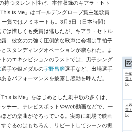
の持つタレント性だ。本作収録のキアラ・セト
This Is Me」はゴールデングローブ賞主題歌賞
ミー賞ではノミネートも。3月5日（日本時間）
式では惜しくも受賞は逃したが、キアラ・セトル
披露。彼女の力強く圧倒的な歌声に会場は手拍子
手とスタンディングオベーションが贈られた。ま
ートのエキシビションのラストでは、男子シング
弦
選手や銀メダルの
宇野昌磨
選手など、出場選手
千葉
のあるパフォーマンスを披露し感動を呼んだ。
選
説
is Is Me」をはじめとした劇中歌の多くは、
大宮
ッチー。テレビスポットやWeb動画などで、一
選
るほどの楽曲がそろっている。実際に劇場で映画
説
くすぐるのはもちろん、リピートしてシーンの振