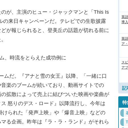
、主演のヒュー・ジャックマンと「This Is
英
ルの来日キャンペーンだ。テレビでの生歌披露
導入
などが報じられると、登美丘の話題が切れる前に
英語
た。
ア・
ーム、時流をとらえた成功例に
ス
アプ
ームだ。『アナと雪の女王』以降、「一緒に口
や音楽のブームが続いており、動画サイトでの
記
画の拡散によって売上に結びついた映画や楽曲が
特
ス 怒りのデス・ロード』以降流行し、今年は
掛けられた「発声上映」や「爆音上映」などの
ハマる企画。昨年は『ラ・ラ・ランド』がそれら