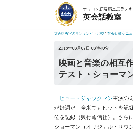
オリコン顧客満足度ランキ
英会話教室
>
英会話教室のランキング・比較
英会話教室ニュ
2018年03月07日 08時40分
映画と音楽の相互
テスト・ショーマ
ヒュー・ジャックマン
主演の
が好調だ。全米でもヒットを記録
位を記録（興行通信社）。さら
ショーマン（オリジナル・サウ