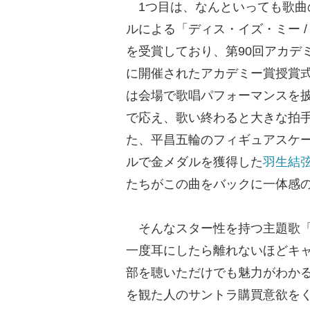
1つ目は、なんといっても歌曲
ルによる「ディス・イズ・ミー / 
を受賞しており、第90回アカデ
に開催されたアカデミー賞授賞
は会場で歌唱パフォーマンスを
で応え、歌い終わると大きな拍
た、平昌五輪のフィギュアスケ
ルで金メダルを獲得した
羽生結
たちがこの曲をバックに一体感
そんなスター性を持つ主題歌「Th
一度耳にしたら離れないほどキャ
部を聴いただけでも魅力がわか
を観た人のサントラ購買意欲を