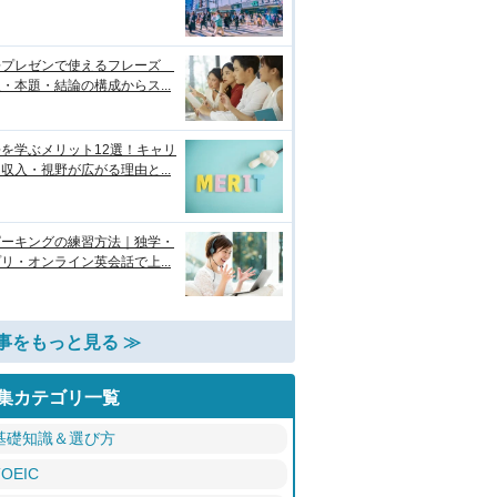
語プレゼンで使えるフレーズ
・本題・結論の構成からス...
を学ぶメリット12選！キャリ
収入・視野が広がる理由と...
ピーキングの練習方法｜独学・
リ・オンライン英会話で上...
事をもっと見る ≫
集カテゴリ一覧
基礎知識＆選び方
TOEIC