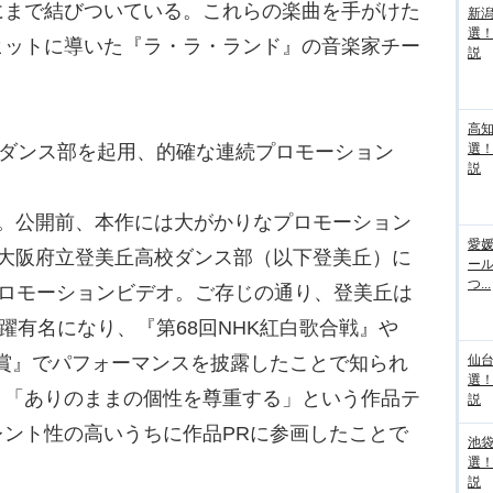
にまで結びついている。これらの楽曲を手がけた
新
選
ヒットに導いた『ラ・ラ・ランド』の音楽家チー
説
高
校ダンス部を起用、的確な連続プロモーション
選
説
。公開前、本作には大がかりなプロモーション
愛媛
は大阪府立登美丘高校ダンス部（以下登美丘）に
ー
つ...
」のプロモーションビデオ。ご存じの通り、登美丘は
躍有名になり、『第68回NHK紅白歌合戦』や
大賞』でパフォーマンスを披露したことで知られ
仙
選
、「ありのままの個性を尊重する」という作品テ
説
ント性の高いうちに作品PRに参画したことで
池袋
選
説