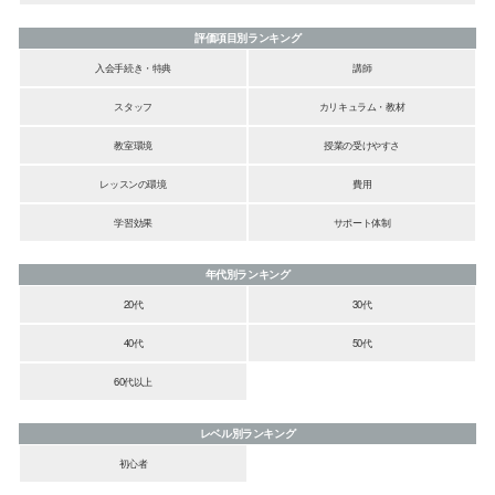
評価項目別ランキング
入会手続き・特典
講師
スタッフ
カリキュラム・教材
教室環境
授業の受けやすさ
レッスンの環境
費用
学習効果
サポート体制
年代別ランキング
20代
30代
40代
50代
60代以上
レベル別ランキング
初心者