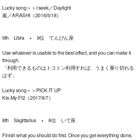
Lucky song＞＞I seek／Daylight
嵐／ARASHI（2016/5/18）
9th Libra × 9位 てんびん座
Use whatever is usable to the best effect, and you can make it
through.
「利用できるものはトコトン利用すれば、うまく乗り切れる
はず」
Lucky song＞＞PICK IT UP
Kis-My-Ft2（2017/6/7）
8th Sagittarius × 8位 いて座
Finish what you should do first. Once you get everything done,