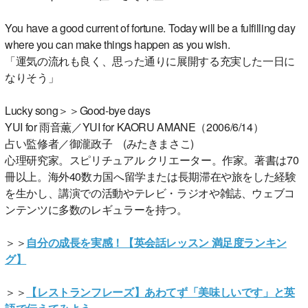
You have a good current of fortune. Today will be a fulfilling day
where you can make things happen as you wish.
「運気の流れも良く、思った通りに展開する充実した一日に
なりそう」
Lucky song＞＞Good-bye days
YUI for 雨音薫／YUI for KAORU AMANE（2006/6/14）
占い監修者／御瀧政子 (みたきまさこ)
心理研究家。スピリチュアル クリエーター。作家。著書は70
冊以上。海外40数カ国へ留学または長期滞在や旅をした経験
を生かし、講演での活動やテレビ・ラジオや雑誌、ウェブコ
ンテンツに多数のレギュラーを持つ。
＞＞
自分の成長を実感！【英会話レッスン 満足度ランキン
グ】
＞＞
【レストランフレーズ】あわてず「美味しいです」と英