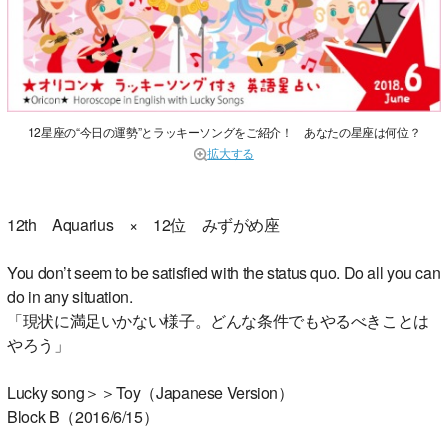
12星座の“今日の運勢”とラッキーソングをご紹介！ あなたの星座は何位？
拡大する
12th Aquarius × 12位 みずがめ座
You don’t seem to be satisfied with the status quo. Do all you can
do in any situation.
「現状に満足いかない様子。どんな条件でもやるべきことは
やろう」
Lucky song＞＞Toy（Japanese Version）
Block B（2016/6/15）