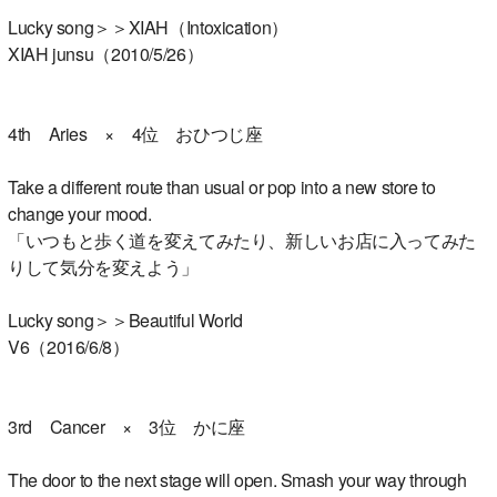
Lucky song＞＞XIAH（Intoxication）
XIAH junsu（2010/5/26）
4th Aries × 4位 おひつじ座
Take a different route than usual or pop into a new store to
change your mood.
「いつもと歩く道を変えてみたり、新しいお店に入ってみた
りして気分を変えよう」
Lucky song＞＞Beautiful World
V6（2016/6/8）
3rd Cancer × 3位 かに座
The door to the next stage will open. Smash your way through