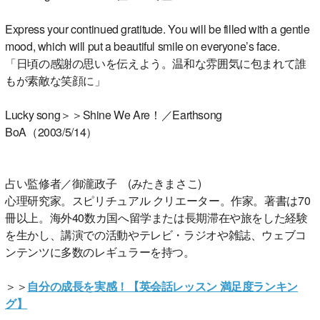
Express your continued gratitude. You will be filled with a gentle
mood, which will put a beautiful smile on everyone’s face.
「日頃の感謝の思いを伝えよう。温和な雰囲気に包まれて誰
もが素敵な笑顔に」
Lucky song＞＞Shine We Are！／Earthsong
BoA（2003/5/14）
占い監修者／御瀧政子 (みたきまさこ)
心理研究家。スピリチュアル クリエーター。作家。著書は70
冊以上。海外40数カ国へ留学または長期滞在や旅をした経験
を生かし、講演での活動やテレビ・ラジオや雑誌、ウェブコ
ンテンツに多数のレギュラーを持つ。
＞＞
自分の成長を実感！【英会話レッスン 満足度ランキン
グ】