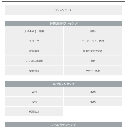
ランキングTOP
評価項目別ランキング
入会手続き・特典
講師
スタッフ
カリキュラム・教材
教室環境
授業の受けやすさ
レッスンの環境
費用
学習効果
サポート体制
年代別ランキング
20代
30代
40代
50代
60代以上
レベル別ランキング