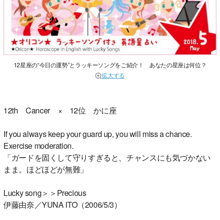
12星座の“今日の運勢”とラッキーソングをご紹介！ あなたの星座は何位？
拡大する
12th Cancer × 12位 かに座
If you always keep your guard up, you will miss a chance.
Exercise moderation.
「ガードを固くして守りすぎると、チャンスにも気づかない
まま。ほどほどが無難」
Lucky song＞＞Precious
伊藤由奈／YUNA ITO（2006/5/3）