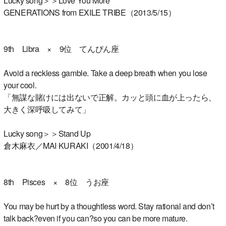
Lucky song＞＞Love You More
GENERATIONS from EXILE TRIBE（2013/5/15）
9th Libra × 9位 てんびん座
Avoid a reckless gamble. Take a deep breath when you lose
your cool.
「無謀な賭けには出ないで正解。カッと頭に血が上ったら、
大きく深呼吸してみて」
Lucky song＞＞Stand Up
倉木麻衣／MAI KURAKI（2001/4/18）
8th Pisces × 8位 うお座
You may be hurt by a thoughtless word. Stay rational and don’t
talk back?even if you can?so you can be more mature.