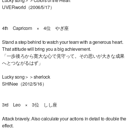
Lucky song＞＞Colors of the Heart
UVERworld（2006/5/17）
4th Capricorn × 4位 やぎ座
Stand a step behind to watch your team with a generous heart.
That attitude will bring you a big achievement.
「一歩後ろから寛大な心で見守って。その思いが大きな成果
へとつながるはず」
Lucky song＞＞sherlock
SHINee（2012/5/16）
3rd Leo × 3位 しし座
Attack bravely. Also calculate your actions in detail to double the
effect.