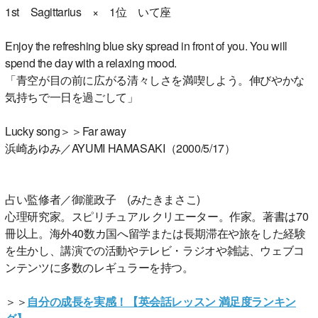
1st Sagittarius × 1位 いて座
Enjoy the refreshing blue sky spread in front of you. You will
spend the day with a relaxing mood.
「青空が目の前に広がる清々しさを満喫しよう。伸びやかな
気持ちで一日を過ごして」
Lucky song＞＞Far away
浜崎あゆみ／AYUMI HAMASAKI（2000/5/17）
占い監修者／御瀧政子 (みたきまさこ)
心理研究家。スピリチュアル クリエーター。作家。著書は70
冊以上。海外40数カ国へ留学または長期滞在や旅をした経験
を生かし、講演での活動やテレビ・ラジオや雑誌、ウェブコ
ンテンツに多数のレギュラーを持つ。
＞＞
自分の成長を実感！【英会話レッスン 満足度ランキン