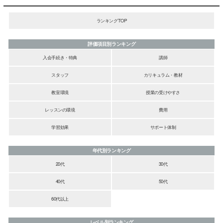
ランキングTOP
評価項目別ランキング
入会手続き・特典
講師
スタッフ
カリキュラム・教材
教室環境
授業の受けやすさ
レッスンの環境
費用
学習効果
サポート体制
年代別ランキング
20代
30代
40代
50代
60代以上
レベル別ランキング