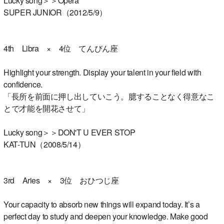
Lucky song＞＞Opera
SUPER JUNIOR（2012/5/9）
4th Libra × 4位 てんびん座
Highlight your strength. Display your talent in your field with
confidence.
「長所を前面に押し出していこう。臆することなく得意なこ
とで才能を開花させて」
Lucky song＞＞DON'T U EVER STOP
KAT-TUN（2008/5/14）
3rd Aries × 3位 おひつじ座
Your capacity to absorb new things will expand today. It’s a
perfect day to study and deepen your knowledge. Make good