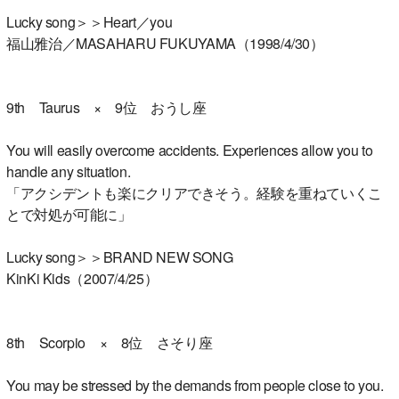
Lucky song＞＞Heart／you
福山雅治／MASAHARU FUKUYAMA（1998/4/30）
9th Taurus × 9位 おうし座
You will easily overcome accidents. Experiences allow you to
handle any situation.
「アクシデントも楽にクリアできそう。経験を重ねていくこ
とで対処が可能に」
Lucky song＞＞BRAND NEW SONG
KinKi Kids（2007/4/25）
8th Scorpio × 8位 さそり座
You may be stressed by the demands from people close to you.