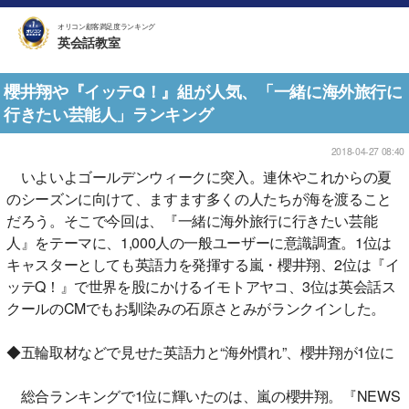
オリコン顧客満足度ランキング
英会話教室
櫻井翔や『イッテQ！』組が人気、「一緒に海外旅行に
行きたい芸能人」ランキング
2018-04-27 08:40
いよいよゴールデンウィークに突入。連休やこれからの夏
のシーズンに向けて、ますます多くの人たちが海を渡ること
だろう。そこで今回は、『一緒に海外旅行に行きたい芸能
人』をテーマに、1,000人の一般ユーザーに意識調査。1位は
キャスターとしても英語力を発揮する嵐・櫻井翔、2位は『イ
ッテQ！』で世界を股にかけるイモトアヤコ、3位は英会話ス
クールのCMでもお馴染みの石原さとみがランクインした。
◆五輪取材などで見せた英語力と“海外慣れ”、櫻井翔が1位に
総合ランキングで1位に輝いたのは、嵐の櫻井翔。『NEWS