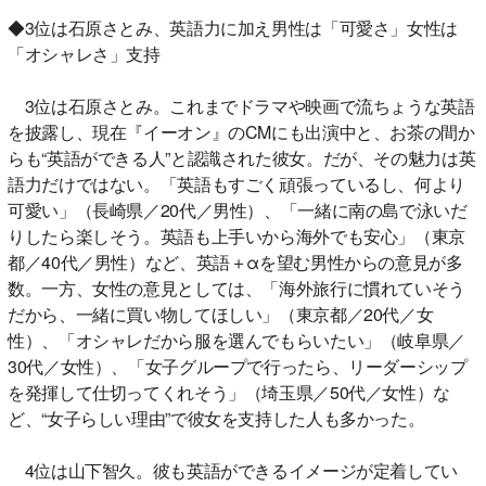
◆3位は石原さとみ、英語力に加え男性は「可愛さ」女性は
「オシャレさ」支持
3位は石原さとみ。これまでドラマや映画で流ちょうな英語
を披露し、現在『イーオン』のCMにも出演中と、お茶の間か
らも“英語ができる人”と認識された彼女。だが、その魅力は英
語力だけではない。「英語もすごく頑張っているし、何より
可愛い」（長崎県／20代／男性）、「一緒に南の島で泳いだ
りしたら楽しそう。英語も上手いから海外でも安心」（東京
都／40代／男性）など、英語＋αを望む男性からの意見が多
数。一方、女性の意見としては、「海外旅行に慣れていそう
だから、一緒に買い物してほしい」（東京都／20代／女
性）、「オシャレだから服を選んでもらいたい」（岐阜県／
30代／女性）、「女子グループで行ったら、リーダーシップ
を発揮して仕切ってくれそう」（埼玉県／50代／女性）な
ど、“女子らしい理由”で彼女を支持した人も多かった。
4位は山下智久。彼も英語ができるイメージが定着してい