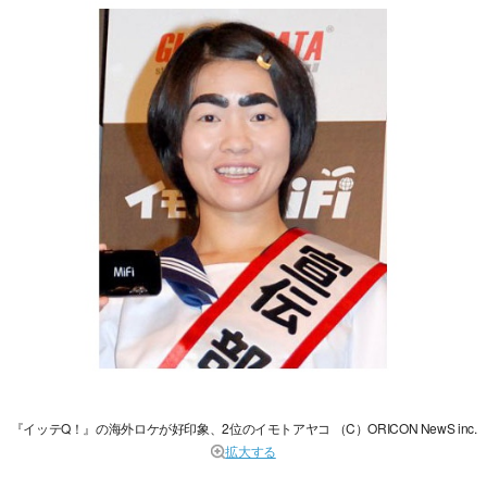
『イッテQ！』の海外ロケが好印象、2位のイモトアヤコ （C）ORICON NewS inc.
拡大する