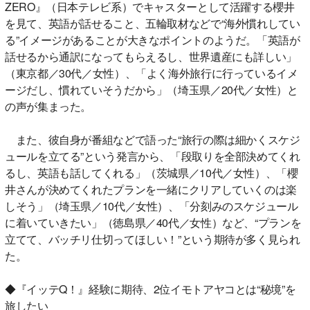
ZERO』（日本テレビ系）でキャスターとして活躍する櫻井
を見て、英語が話せること、五輪取材などで“海外慣れしてい
る”イメージがあることが大きなポイントのようだ。「英語が
話せるから通訳になってもらえるし、世界遺産にも詳しい」
（東京都／30代／女性）、「よく海外旅行に行っているイメ
ージだし、慣れていそうだから」（埼玉県／20代／女性）と
の声が集まった。
また、彼自身が番組などで語った“旅行の際は細かくスケジ
ュールを立てる”という発言から、「段取りを全部決めてくれ
るし、英語も話してくれる」（茨城県／10代／女性）、「櫻
井さんが決めてくれたプランを一緒にクリアしていくのは楽
しそう」（埼玉県／10代／女性）、「分刻みのスケジュール
に着いていきたい」（徳島県／40代／女性）など、“プランを
立てて、バッチリ仕切ってほしい！”という期待が多く見られ
た。
◆『イッテQ！』経験に期待、2位イモトアヤコとは“秘境”を
旅したい