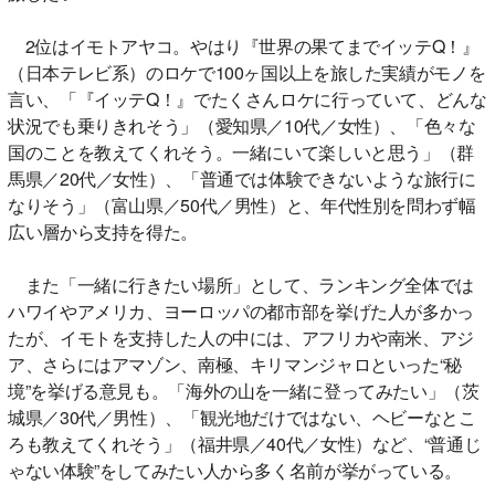
2位はイモトアヤコ。やはり『世界の果てまでイッテQ！』
（日本テレビ系）のロケで100ヶ国以上を旅した実績がモノを
言い、「『イッテQ！』でたくさんロケに行っていて、どんな
状況でも乗りきれそう」（愛知県／10代／女性）、「色々な
国のことを教えてくれそう。一緒にいて楽しいと思う」（群
馬県／20代／女性）、「普通では体験できないような旅行に
なりそう」（富山県／50代／男性）と、年代性別を問わず幅
広い層から支持を得た。
また「一緒に行きたい場所」として、ランキング全体では
ハワイやアメリカ、ヨーロッパの都市部を挙げた人が多かっ
たが、イモトを支持した人の中には、アフリカや南米、アジ
ア、さらにはアマゾン、南極、キリマンジャロといった“秘
境”を挙げる意見も。「海外の山を一緒に登ってみたい」（茨
城県／30代／男性）、「観光地だけではない、ヘビーなとこ
ろも教えてくれそう」（福井県／40代／女性）など、“普通じ
ゃない体験”をしてみたい人から多く名前が挙がっている。