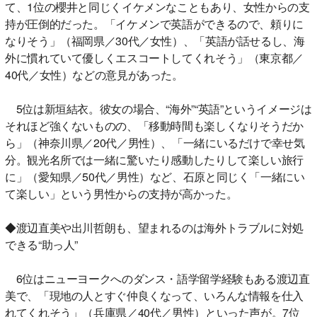
て、1位の櫻井と同じくイケメンなこともあり、女性からの支
持が圧倒的だった。「イケメンで英語ができるので、頼りに
なりそう」（福岡県／30代／女性）、「英語が話せるし、海
外に慣れていて優しくエスコートしてくれそう」（東京都／
40代／女性）などの意見があった。
5位は新垣結衣。彼女の場合、“海外”“英語”というイメージは
それほど強くないものの、「移動時間も楽しくなりそうだか
ら」（神奈川県／20代／男性）、「一緒にいるだけで幸せ気
分。観光名所では一緒に驚いたり感動したりして楽しい旅行
に」（愛知県／50代／男性）など、石原と同じく「一緒にい
て楽しい」という男性からの支持が高かった。
◆渡辺直美や出川哲朗も、望まれるのは海外トラブルに対処
できる“助っ人”
6位はニューヨークへのダンス・語学留学経験もある渡辺直
美で、「現地の人とすぐ仲良くなって、いろんな情報を仕入
れてくれそう」（兵庫県／40代／男性）といった声が。7位