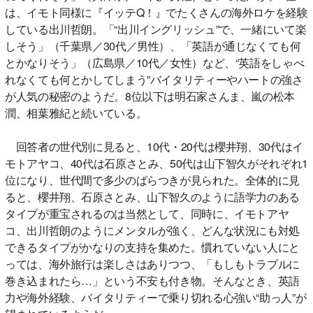
は、イモト同様に『イッテQ！』でたくさんの海外ロケを経験
している出川哲朗。「“出川イングリッシュ”で、一緒にいて楽
しそう」（千葉県／30代／男性）、「英語が通じなくても何
とかなりそう」（広島県／10代／女性）など、“英語をしゃべ
れなくても何とかしてしまう”バイタリティーやハートの強さ
が人気の秘密のようだ。8位以下は明石家さんま、嵐の松本
潤、相葉雅紀と続いている。
回答者の世代別に見ると、10代・20代は櫻井翔、30代はイ
モトアヤコ、40代は石原さとみ、50代は山下智久がそれぞれ1
位になり、世代間で多少のばらつきが見られた。全体的に見
ると、櫻井翔、石原さとみ、山下智久のように語学力のある
タイプが重宝されるのは当然として、同時に、イモトアヤ
コ、出川哲朗のようにメンタルが強く、どんな状況にも対処
できるタイプがかなりの支持を集めた。慣れていない人にと
っては、海外旅行は楽しさはありつつ、「もしもトラブルに
巻き込まれたら…」という不安も付き物。そんなとき、英語
力や海外経験、バイタリティーで乗り切れる心強い“助っ人”が