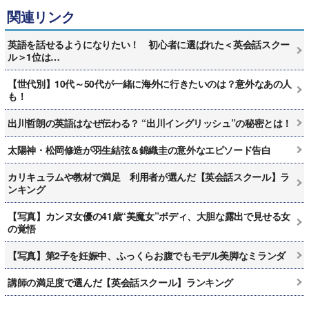
関連リンク
英語を話せるようになりたい！ 初心者に選ばれた＜英会話スクー
ル＞1位は…
【世代別】10代～50代が一緒に海外に行きたいのは？意外なあの人
も！
出川哲朗の英語はなぜ伝わる？ “出川イングリッシュ”の秘密とは！
太陽神・松岡修造が羽生結弦＆錦織圭の意外なエピソード告白
カリキュラムや教材で満足 利用者が選んだ【英会話スクール】ラ
ンキング
【写真】カンヌ女優の41歳“美魔女”ボディ、大胆な露出で見せる女
の覚悟
【写真】第2子を妊娠中、ふっくらお腹でもモデル美脚なミランダ
講師の満足度で選んだ【英会話スクール】ランキング