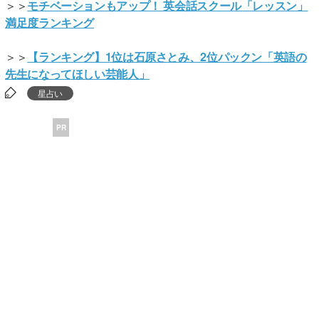
＞＞
モチベーションもアップ！ 英会話スクール「レッスン」
満足度ランキング
＞＞
【ランキング】1位は石原さとみ、2位パックン「英語の
先生になってほしい芸能人」
星占い
PR