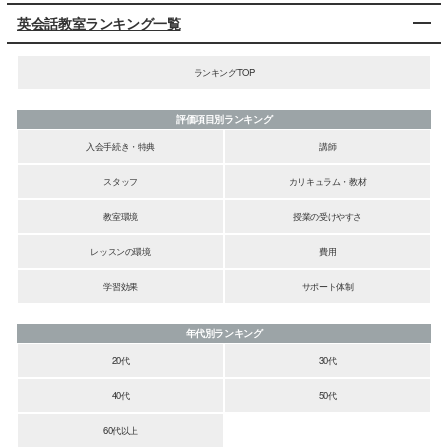
英会話教室ランキング一覧
ランキングTOP
評価項目別ランキング
入会手続き・特典
講師
スタッフ
カリキュラム・教材
教室環境
授業の受けやすさ
レッスンの環境
費用
学習効果
サポート体制
年代別ランキング
20代
30代
40代
50代
60代以上