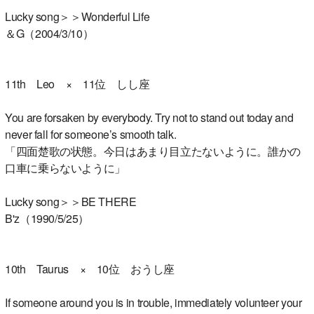
Lucky song＞＞Wonderful Life
＆G（2004/3/10）
11th Leo × 11位 しし座
You are forsaken by everybody. Try not to stand out today and
never fall for someone’s smooth talk.
「四面楚歌の状態。今日はあまり目立たないように。誰かの
口車に乗らないように」
Lucky song＞＞BE THERE
B'z（1990/5/25）
10th Taurus × 10位 おうし座
If someone around you is in trouble, immediately volunteer your