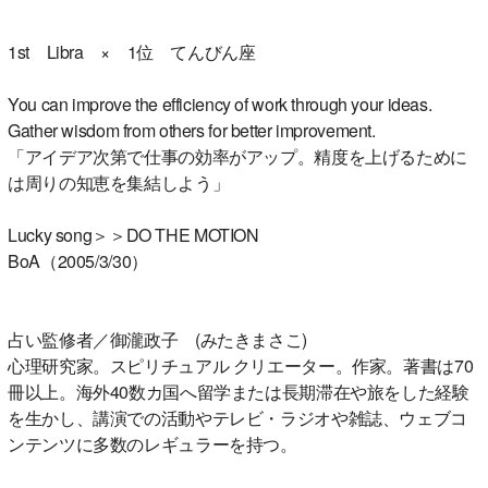
1st Libra × 1位 てんびん座
You can improve the efficiency of work through your ideas.
Gather wisdom from others for better improvement.
「アイデア次第で仕事の効率がアップ。精度を上げるために
は周りの知恵を集結しよう」
Lucky song＞＞DO THE MOTION
BoA（2005/3/30）
占い監修者／御瀧政子 (みたきまさこ)
心理研究家。スピリチュアル クリエーター。作家。著書は70
冊以上。海外40数カ国へ留学または長期滞在や旅をした経験
を生かし、講演での活動やテレビ・ラジオや雑誌、ウェブコ
ンテンツに多数のレギュラーを持つ。