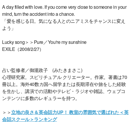
A day filled with love. If you come very close to someone in your
mind, turn the accident into a chance.
「愛を感じる日。気になる人とのニアミスをチャンスに変え
よう」
Lucky song＞＞Pure／You're my sunshine
EXILE（2008/2/27）
占い監修者／御瀧政子 (みたきまさこ)
心理研究家。スピリチュアル クリエーター。作家。著書は70
冊以上。海外40数カ国へ留学または長期滞在や旅をした経験
を生かし、講演での活動やテレビ・ラジオや雑誌、ウェブコ
ンテンツに多数のレギュラーを持つ。
＞＞
立地の良さ＆英会話力UP！ 教室の雰囲気で選ばれた＜英
会話スクール＞ランキング