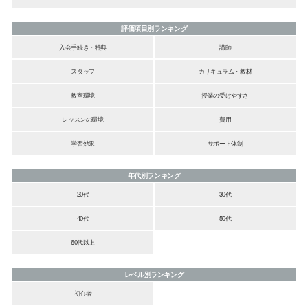
評価項目別ランキング
入会手続き・特典
講師
スタッフ
カリキュラム・教材
教室環境
授業の受けやすさ
レッスンの環境
費用
学習効果
サポート体制
年代別ランキング
20代
30代
40代
50代
60代以上
レベル別ランキング
初心者