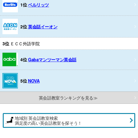
1位
ベルリッツ
2位
英会話イーオン
3位
ＥＣＣ外語学院
4位
Gabaマンツーマン英会話
5位
NOVA
英会話教室ランキングを見る≫
地域別 英会話教室検索
満足度の高い英会話教室を探そう！