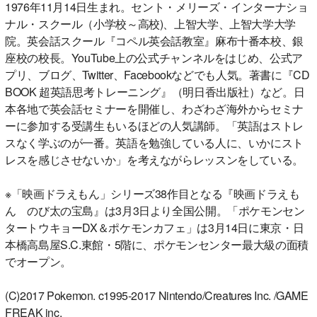
1976年11月14日生まれ。セント・メリーズ・インターナショ
ナル・スクール（小学校～高校)、上智大学、上智大学大学
院。英会話スクール『コペル英会話教室』麻布十番本校、銀
座校の校長。YouTube上の公式チャンネルをはじめ、公式ア
プリ、ブログ、Twitter、Facebookなどでも人気。著書に『CD
BOOK 超英語思考トレーニング』（明日香出版社）など。日
本各地で英会話セミナーを開催し、わざわざ海外からセミナ
ーに参加する受講生もいるほどの人気講師。「英語はストレ
スなく学ぶのが一番。英語を勉強している人に、いかにスト
レスを感じさせないか」を考えながらレッスンをしている。
※「映画ドラえもん」シリーズ38作目となる『映画ドラえも
ん のび太の宝島』は3月3日より全国公開。「ポケモンセン
タートウキョーDX＆ポケモンカフェ」は3月14日に東京・日
本橋高島屋S.C.東館・5階に、ポケモンセンター最大級の面積
でオープン。
(C)2017 Pokemon. c1995-2017 Nintendo/Creatures Inc. /GAME
FREAK inc.