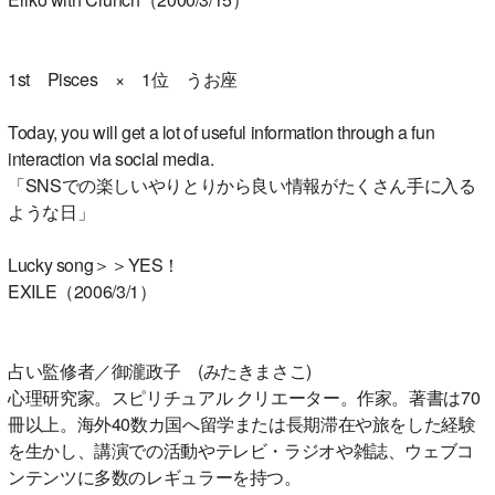
1st Pisces × 1位 うお座
Today, you will get a lot of useful information through a fun
interaction via social media.
「SNSでの楽しいやりとりから良い情報がたくさん手に入る
ような日」
Lucky song＞＞YES！
EXILE（2006/3/1）
占い監修者／御瀧政子 (みたきまさこ)
心理研究家。スピリチュアル クリエーター。作家。著書は70
冊以上。海外40数カ国へ留学または長期滞在や旅をした経験
を生かし、講演での活動やテレビ・ラジオや雑誌、ウェブコ
ンテンツに多数のレギュラーを持つ。