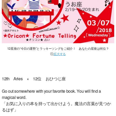
12星座の“今日の運勢”とラッキーソングをご紹介！ あなたの星座は何位？
拡大する
12th Aries × 12位 おひつじ座
Go out somewhere with your favorite book. You will find a
magical word.
「お気に入りの本を持って出かけよう。魔法の言葉が見つか
るはず」