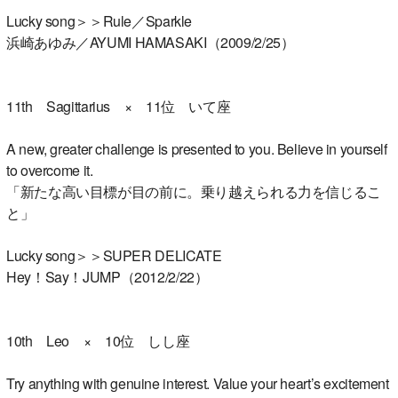
Lucky song＞＞Rule／Sparkle
浜崎あゆみ／AYUMI HAMASAKI（2009/2/25）
11th Sagittarius × 11位 いて座
A new, greater challenge is presented to you. Believe in yourself
to overcome it.
「新たな高い目標が目の前に。乗り越えられる力を信じるこ
と」
Lucky song＞＞SUPER DELICATE
Hey！Say！JUMP（2012/2/22）
10th Leo × 10位 しし座
Try anything with genuine interest. Value your heart’s excitement