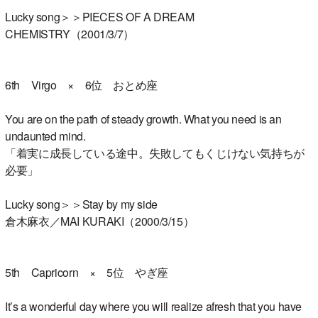
Lucky song＞＞PIECES OF A DREAM
CHEMISTRY（2001/3/7）
6th Virgo × 6位 おとめ座
You are on the path of steady growth. What you need is an
undaunted mind.
「着実に成長している途中。失敗してもくじけない気持ちが
必要」
Lucky song＞＞Stay by my side
倉木麻衣／MAI KURAKI（2000/3/15）
5th Capricorn × 5位 やぎ座
It’s a wonderful day where you will realize afresh that you have