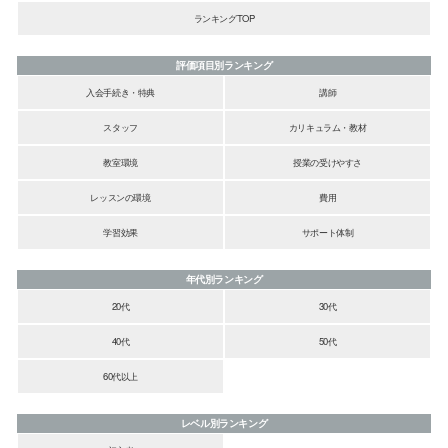
ランキングTOP
評価項目別ランキング
入会手続き・特典
講師
スタッフ
カリキュラム・教材
教室環境
授業の受けやすさ
レッスンの環境
費用
学習効果
サポート体制
年代別ランキング
20代
30代
40代
50代
60代以上
レベル別ランキング