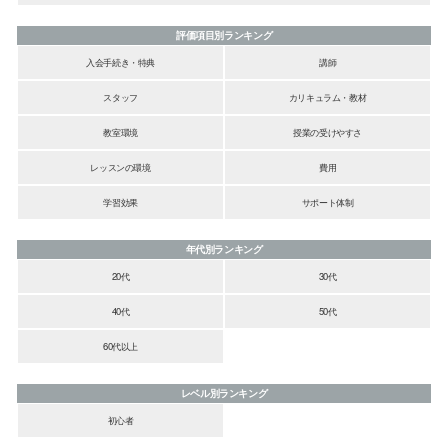
評価項目別ランキング
入会手続き・特典
講師
スタッフ
カリキュラム・教材
教室環境
授業の受けやすさ
レッスンの環境
費用
学習効果
サポート体制
年代別ランキング
20代
30代
40代
50代
60代以上
レベル別ランキング
初心者