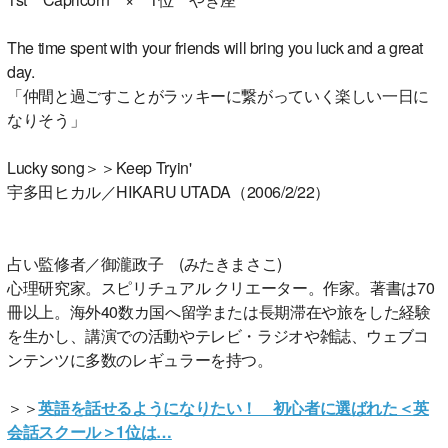
The time spent with your friends will bring you luck and a great
day.
「仲間と過ごすことがラッキーに繋がっていく楽しい一日に
なりそう」
Lucky song＞＞Keep Tryin'
宇多田ヒカル／HIKARU UTADA（2006/2/22）
占い監修者／御瀧政子 (みたきまさこ)
心理研究家。スピリチュアル クリエーター。作家。著書は70
冊以上。海外40数カ国へ留学または長期滞在や旅をした経験
を生かし、講演での活動やテレビ・ラジオや雑誌、ウェブコ
ンテンツに多数のレギュラーを持つ。
＞＞
英語を話せるようになりたい！ 初心者に選ばれた＜英
会話スクール＞1位は…