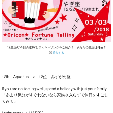
12星座の“今日の運勢”とラッキーソングをご紹介！ あなたの星座は何位？
拡大する
12th Aquarius × 12位 みずがめ座
If you are not feeling well, spend a holiday with just your family.
「あまり気分がすぐれないなら家族水入らずで休日をすごし
てみて」
Lucky song＞＞HAPPY