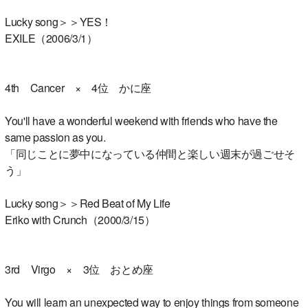
Lucky song＞＞YES！
EXILE（2006/3/1）
4th Cancer × 4位 かに座
You'll have a wonderful weekend with friends who have the
same passion as you.
「同じことに夢中になっている仲間と楽しい週末が過ごせそ
う」
Lucky song＞＞Red Beat of My Life
Eriko with Crunch（2000/3/15）
3rd Virgo × 3位 おとめ座
You will learn an unexpected way to enjoy things from someone