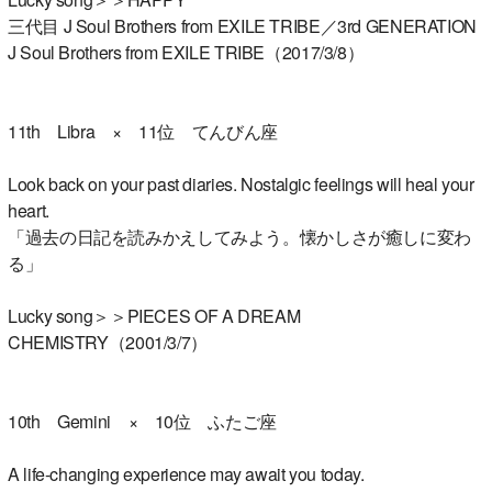
三代目 J Soul Brothers from EXILE TRIBE／3rd GENERATION
J Soul Brothers from EXILE TRIBE（2017/3/8）
11th Libra × 11位 てんびん座
Look back on your past diaries. Nostalgic feelings will heal your
heart.
「過去の日記を読みかえしてみよう。懐かしさが癒しに変わ
る」
Lucky song＞＞PIECES OF A DREAM
CHEMISTRY（2001/3/7）
10th Gemini × 10位 ふたご座
A life-changing experience may await you today.