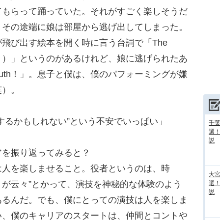
てもらって踊っていた。それがすごく楽しそうだ
、その途端に娘は部屋から逃げ出してしまった。
飛び出す絵本を開く時に言う台詞で「The
定的瞬間！）」というのがあるけれど、娘に逃げられたあ
of truth！」。息子と僕は、僕のパフォーミングが嫌
笑）。
するかもしれない”という不安でいっぱい」
千葉
選
説
アを振り返ってみると？
は人を楽しませること。役者というのは、時
大宮
ートが云々”とかって、演技を神秘的な体験のよう
選
説
あるんだ。でも、僕にとっての演技は人を楽しま
い、僕のキャリアのスタートは、仲間とコントや