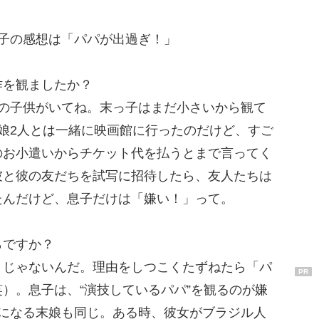
子の感想は「パパが出過ぎ！」
作を観ましたか？
人の子供がいてね。末っ子はまだ小さいから観て
娘2人とは一緒に映画館に行ったのだけど、すご
のお小遣いからチケット代を払うとまで言ってく
彼と彼の友だちを試写に招待したら、友人たちは
たんだけど、息子だけは「嫌い！」って。
らですか？
うじゃないんだ。理由をしつこくたずねたら「パ
PR
）。息子は、“演技しているパパ”を観るのが嫌
歳になる末娘も同じ。ある時、彼女がブラジル人