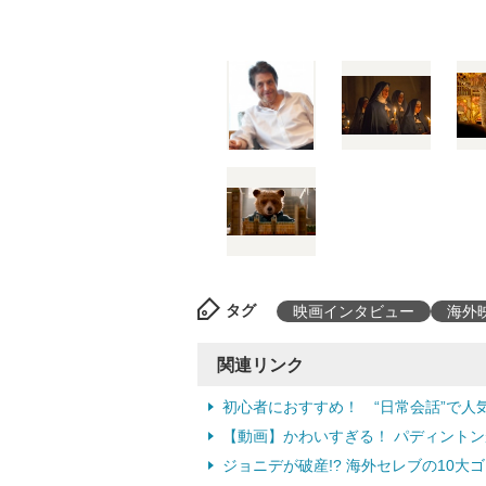
タグ
映画インタビュー
海外
関連リンク
初心者におすすめ！ “日常会話”で人
【動画】かわいすぎる！ パディント
ジョニデが破産!? 海外セレブの10大