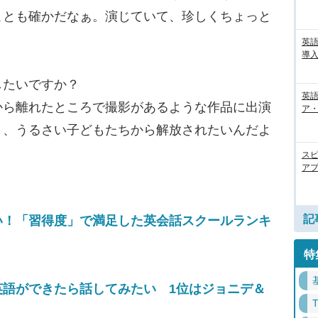
ことも確かだなぁ。演じていて、珍しくちょっと
英
導入
したいですか？
英語
から離れたところで撮影があるような作品に出演
ア・
う、うるさい子どもたちから解放されたいんだよ
ス
アプ
記
い！「習得度」で満足した英会話スクールランキ
特
英語ができたら話してみたい 1位はジョニデ＆