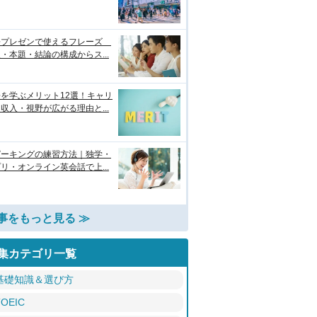
語プレゼンで使えるフレーズ
・本題・結論の構成からス...
を学ぶメリット12選！キャリ
収入・視野が広がる理由と...
ピーキングの練習方法｜独学・
リ・オンライン英会話で上...
事をもっと見る ≫
集カテゴリ一覧
基礎知識＆選び方
TOEIC