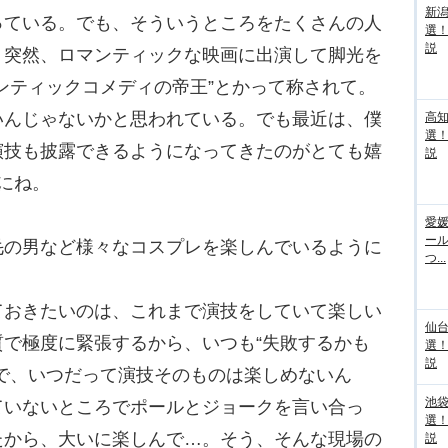
新
っている。でも、そういうところをたくさんの人
選
説
、突然、ロマンティックな映画に出演して脚光を
ンティックコメディの帝王”とかって称されて。
いんじゃないかと思われている。でも最近は、僕
高
選
演技も披露できるようになってきたのがとても嬉
説
にね。
愛媛
ー
毛の男など様々なコスプレを楽しんでいるように
つ...
ておきたいのは、これまで演技をしていて楽しい
仙
で極度に緊張するから、いつも“失敗するかも
選
説
で、いつだって演技そのものは楽しめないん
池袋
ていないところでポールとジョークを言い合っ
選
たから、大いに楽しんで…。そう、そんな現場の
説