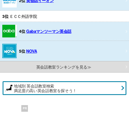
2位
英会話イーオン
3位
ＥＣＣ外語学院
4位
Gabaマンツーマン英会話
5位
NOVA
英会話教室ランキングを見る≫
地域別 英会話教室検索
満足度の高い英会話教室を探そう！
PR