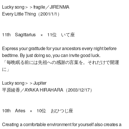
Lucky song＞＞fragile／JIRENMA
Every Little Thing（2001/1/1）
11th Sagittarius × 11位 いて座
Express your gratitude for your ancestors every night before
bedtime. By just doing so, you can invite good luck.
「毎晩眠る前には先祖への感謝の言葉を。それだけで開運
に」
Lucky song＞＞Jupiter
平原綾香／AYAKA HIRAHARA（2003/12/17）
10th Aries × 10位 おひつじ座
Creating a comfortable environment for yourself also creates a