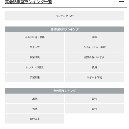
英会話教室ランキング一覧
ランキングTOP
評価項目別ランキング
入会手続き・特典
講師
スタッフ
カリキュラム・教材
教室環境
授業の受けやすさ
レッスンの環境
費用
学習効果
サポート体制
年代別ランキング
20代
30代
40代
50代
60代以上