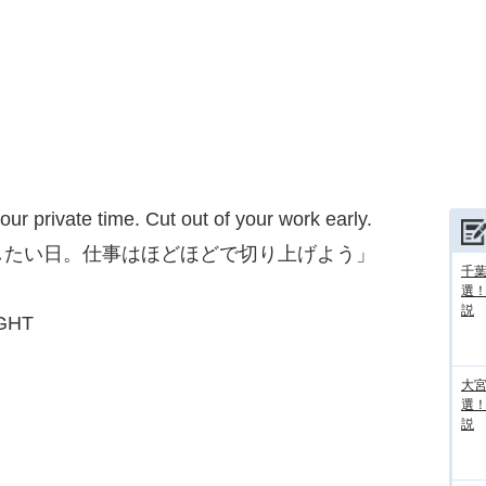
your private time. Cut out of your work early.
したい日。仕事はほどほどで切り上げよう」
千葉
選
説
GHT
大宮
選
説