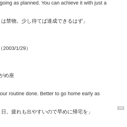
t going as planned. You can achieve it with just a
りは禁物。少し待てば達成できるはず」
003/1/29）
ずがめ座
your routine done. Better to go home early as
PR
く日。疲れも出やすいので早めに帰宅を」