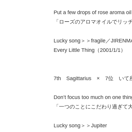
Put a few drops of rose aroma oil 
「ローズのアロマオイルでリッ
Lucky song＞＞fragile／JIRENM
Every Little Thing（2001/1/1）
7th Sagittarius × 7位 いて
Don’t focus too much on one thin
「一つのことにこだわり過ぎて
Lucky song＞＞Jupiter