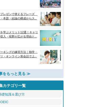
語プレゼンで使えるフレーズ
・本題・結論の構成からス...
を学ぶメリット12選！キャリ
収入・視野が広がる理由と...
ピーキングの練習方法｜独学・
リ・オンライン英会話で上...
事をもっと見る ≫
集カテゴリ一覧
基礎知識＆選び方
TOEIC