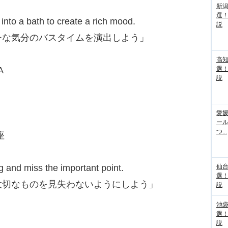
新
選
into a bath to create a rich mood.
説
チな気分のバスタイムを演出しよう」
高
A
選
説
愛媛
ー
つ...
座
g and miss the important point.
仙
選
大切なものを見失わないようにしよう」
説
池袋
選
説