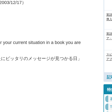
03/12/17）
英
導入
英語
ア・
r your current situation in a book you are
ス
たにピッタリのメッセージが見つかる日」
アプ
記
特