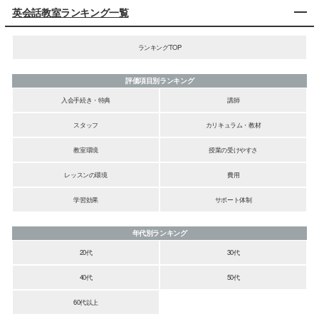
英会話教室ランキング一覧
ランキングTOP
評価項目別ランキング
入会手続き・特典
講師
スタッフ
カリキュラム・教材
教室環境
授業の受けやすさ
レッスンの環境
費用
学習効果
サポート体制
年代別ランキング
20代
30代
40代
50代
60代以上