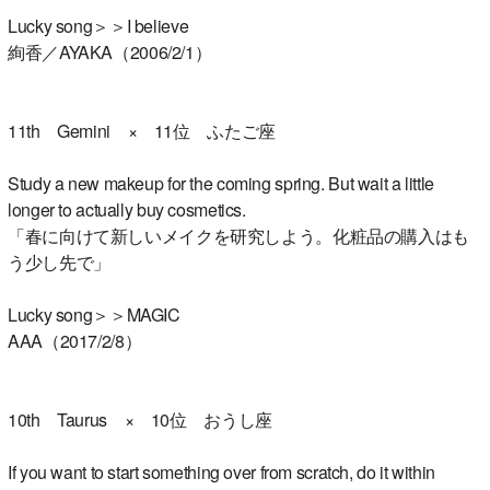
Lucky song＞＞I believe
絢香／AYAKA（2006/2/1）
11th Gemini × 11位 ふたご座
Study a new makeup for the coming spring. But wait a little
longer to actually buy cosmetics.
「春に向けて新しいメイクを研究しよう。化粧品の購入はも
う少し先で」
Lucky song＞＞MAGIC
AAA（2017/2/8）
10th Taurus × 10位 おうし座
If you want to start something over from scratch, do it within