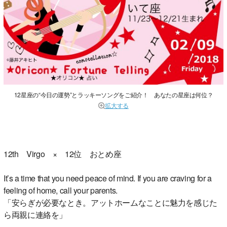
12星座の“今日の運勢”とラッキーソングをご紹介！ あなたの星座は何位？
拡大する
12th Virgo × 12位 おとめ座
It’s a time that you need peace of mind. If you are craving for a
feeling of home, call your parents.
「安らぎが必要なとき。アットホームなことに魅力を感じた
ら両親に連絡を」