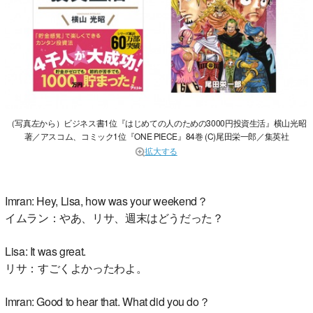
（写真左から）ビジネス書1位『はじめての人のための3000円投資生活』横山光昭
著／アスコム、コミック1位『ONE PIECE』84巻 (C)尾田栄一郎／集英社
拡大する
Imran: Hey, Lisa, how was your weekend？
イムラン：やあ、リサ、週末はどうだった？
Lisa: It was great.
リサ：すごくよかったわよ。
Imran: Good to hear that. What did you do？