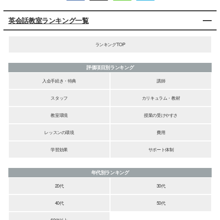
英会話教室ランキング一覧
ランキングTOP
評価項目別ランキング
入会手続き・特典
講師
スタッフ
カリキュラム・教材
教室環境
授業の受けやすさ
レッスンの環境
費用
学習効果
サポート体制
年代別ランキング
20代
30代
40代
50代