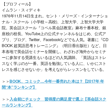
【プロフィール】
イムラン・スィディキ
1976年11月14日生まれ。セント・メリーズ・インターナショ
ナル・スクール（小学校～高校)、上智大学、上智大学大学
院。英会話スクール『コペル英会話教室』麻布十番本校、銀
座校の校長。YouTube上の公式チャンネルをはじめ、公式ア
プリ、ブログ、Twitter、Facebookなどでも人気。著書に『CD
BOOK 超英語思考トレーニング』（明日香出版社）など。日
本各地で英会話セミナーを開催し、わざわざ海外からセミナ
ーに参加する受講生もいるほどの人気講師。「英語はストレ
スなく学ぶのが一番。英語を勉強している人に、いかにスト
レスを感じさせないか」を考えながらレッスンをしている。
＞＞
BOOK、コミック…今年一番売れた本は？【2017年 年
間“本”ランキング】
＞＞
入会前にチェック 習得度の満足度で選ぶ【英会話スク
ールランキング】