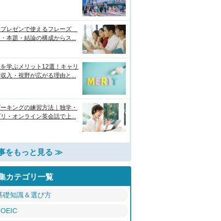
語プレゼンで使えるフレーズ
・本題・結論の構成からス...
を学ぶメリット12選！キャリ
収入・視野が広がる理由と...
ピーキングの練習方法｜独学・
リ・オンライン英会話で上...
事をもっと見る ≫
集カテゴリ一覧
基礎知識＆選び方
TOEIC