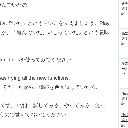
新
で遊んでいたの。
選
説
遊んでいた」という言い方を覚えましょう。Play
すが、「遊んでいた、いじっていた」という意味
高
選
説
e functionsを使ってみてください。
愛媛
ー
つ...
as trying all the new functions.
ったところだったから、機能を色々試していたの。
仙
選
説
意味です。Tryは「試してみる、やってみる、使っ
使うので覚えておいてください。
池袋
選
説