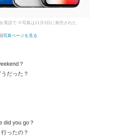
た」を英語で ※写真は11月3日に発売された
写真ページを見る
 weekend？
どうだった？
re did you go？
こ行ったの？