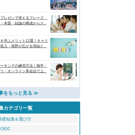
語プレゼンで使えるフレーズ
・本題・結論の構成からス...
を学ぶメリット12選！キャリ
収入・視野が広がる理由と...
ピーキングの練習方法｜独学・
リ・オンライン英会話で上...
事をもっと見る ≫
集カテゴリ一覧
基礎知識＆選び方
TOEIC