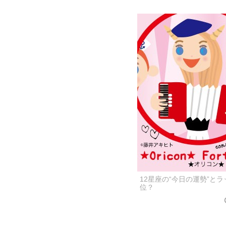
12星座の“今日の運勢”と
位？