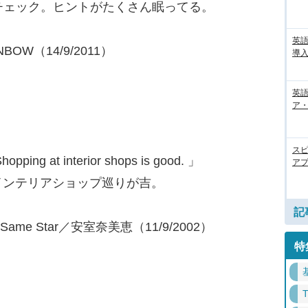
チェック。ヒントがたくさん眠ってる。
英
BOW（14/9/2011）
導入
英語
ア・
ス
opping at interior shops is good. 」
アプ
インテリアショップ巡りが吉。
記
The Same Star／安室奈美恵（11/9/2002）
特