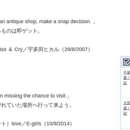
t an antique shop, make a snap decision. 」
るものは即ゲット。
ld/Kiss ＆ Cry／宇多田ヒカル（29/8/2007）
千葉
選
説
n missing the chance to visit.」
大宮
びれていた場所へ行って来よう。
選
説
ト）love／E-girls（10/9/2014）