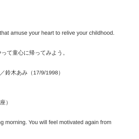
that amuse your heart to relive your childhood.
やって童心に帰ってみよう。
room／鈴木あみ（17/9/1998）
め座）
ng morning. You will feel motivated again from