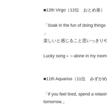
■12th Virgo（12位 おとめ座）
「Soak in the fun of doing things 
」
楽しいと感じること思いっきり
Lucky song＞＞alone in my 
■11th Aquarius（11位 みずが
「If you feel tired, spend a relaxi
tomorrow.」