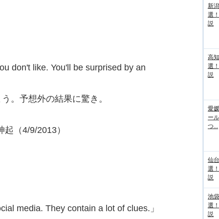
新
選
説
高
 don't like. You'll be surprised by an
選
説
よう。予想外の結果に驚き。
愛媛
ー
つ...
神起（4/9/2013）
仙
選
説
池袋
選
cial media. They contain a lot of clues.」
説