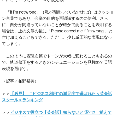
「If I’m not wrong」（私が間違っていなければ）はクッショ
ン言葉でもあり、会議の目的を再認識するのに便利。さら
に、自分が間違っていないことが確かであることを表明する
場合は、上の文章の後に「Please correct me if I’m wrong.」と
付け加えることもできる。ただし、少し威圧的な表現になっ
てしまう。
このように表現次第でトーンが大幅に変わることもあるの
で、軌道修正をするときのシチュエーションを見極めて英語
表現を選ぼう。
（記事／柏野裕美）
＞＞
【必見】 “ビジネス利用”の満足度で選ばれた＜英会話
スクール＞ランキング
＞＞
ビジネスで役立つ【英会話】知らないと“恥”!? 覚えて