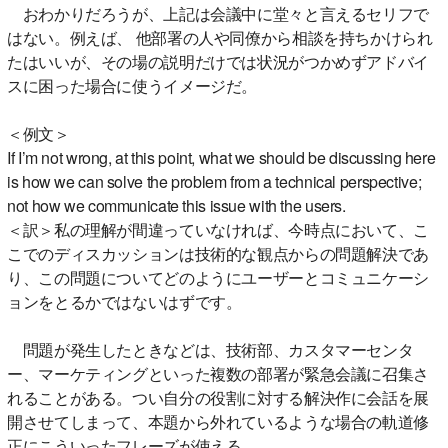
おわかりだろうが、上記は会議中に堂々と言えるセリフで
はない。例えば、 他部署の人や同僚から相談を持ちかけられ
たはいいが、その場の説明だけでは状況がつかめずアドバイ
スに困った場合に使うイメージだ。
＜例文＞
If I’m not wrong, at this point, what we should be discussing here
is how we can solve the problem from a technical perspective;
not how we communicate this issue with the users.
＜訳＞私の理解が間違っていなければ、今時点において、こ
こでのディスカッションは技術的な観点からの問題解決であ
り、この問題についてどのようにユーザーとコミュニケーシ
ョンをとるかではないはずです。
問題が発生したときなどは、技術部、カスタマーセンタ
ー、マーケティングといった複数の部署が緊急会議に召集さ
れることがある。つい自分の役割に対する解決作に会話を展
開させてしまって、本題から外れているような場合の軌道修
正にこういったフレーズが使える。