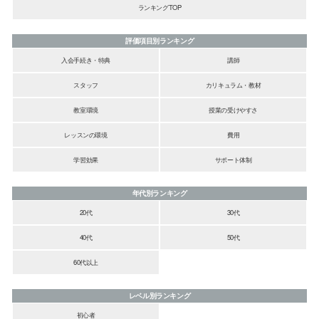
ランキングTOP
評価項目別ランキング
入会手続き・特典
講師
スタッフ
カリキュラム・教材
教室環境
授業の受けやすさ
レッスンの環境
費用
学習効果
サポート体制
年代別ランキング
20代
30代
40代
50代
60代以上
レベル別ランキング
初心者