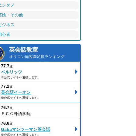
エンタメ
英検・その他
ビジネス
初心者
英会話教室
オリコン顧客満足度ランキング
77.7
点
ベルリッツ
※公式サイトへ遷移します。
77.2
点
英会話イーオン
※公式サイトへ遷移します。
76.7
点
ＥＣＣ外語学院
76.6
点
Gabaマンツーマン英会話
※公式サイトへ遷移します。