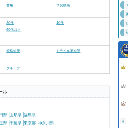
費用
学習効果
30代
40代
60代以上
資格対策
トラベル英会話
グループ
ール
田県
山形県
福島県
玉県
千葉県
東京都
神奈川県