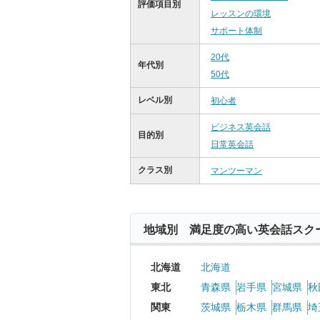
評価項目別
レッスンの環境
サポート体制
20代
年代別
50代
レベル別
初心者
ビジネス英会話
目的別
日常英会話
クラス別
マンツーマン
地域別 満足度の高い英会話スク
北海道
北海道
東北
青森県
岩手県
宮城県
秋
関東
茨城県
栃木県
群馬県
埼