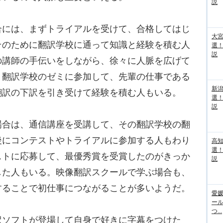
説
には、まずトライアルを受けて、合格してはじ
大宮
そのために翻訳学校に通って知識と経験を積む人
選
説
の講師の手伝いをしながら、徐々に人脈を広げて
、翻訳学校のゼミに参加して、先輩の仕事である
新
翻訳の下訳を引き受けて経験を積む人もいる。
選
説
合は、通信講座を受講して、その翻訳学校の翻
後にコンテストやトライアルに参加する人もわり
高
選
ストに応募して、最優秀賞を受賞したのがきっか
説
した人もいる。映像翻訳スクールで学ぶ場合も、
することで初仕事につながることが多いようだ。
愛媛
ー
つ...
ソフトが登場して自身で好きに字幕をつけた