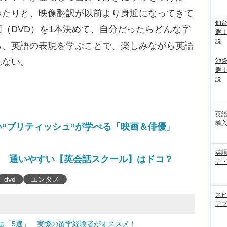
みたりと、映像翻訳が以前より身近になってきて
仙
（DVD）を1本決めて、自分だったらどんな字
選
説
ら、英語の表現を学ぶことで、楽しみながら英語
れない。
池袋
選
説
英
導入
“ブリティッシュ”が学べる「映画＆俳優」
英語
だ！ 通いやすい【英会話スクール】はドコ？
ア・
dvd
エンタメ
ス
アプ
法「5選」 実際の留学経験者がオススメ！