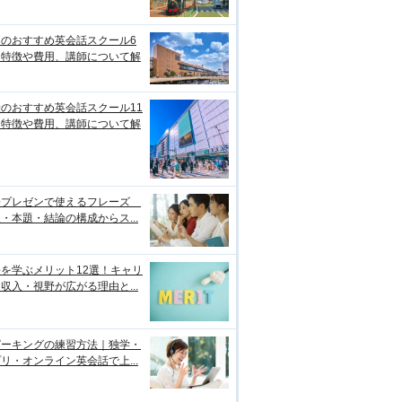
台のおすすめ英会話スクール6
！特徴や費用、講師について解
のおすすめ英会話スクール11
！特徴や費用、講師について解
語プレゼンで使えるフレーズ
・本題・結論の構成からス...
を学ぶメリット12選！キャリ
収入・視野が広がる理由と...
ピーキングの練習方法｜独学・
リ・オンライン英会話で上...