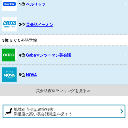
1位
ベルリッツ
2位
英会話イーオン
3位
ＥＣＣ外語学院
4位
Gabaマンツーマン英会話
5位
NOVA
英会話教室ランキングを見る≫
地域別 英会話教室検索
満足度の高い英会話教室を探そう！