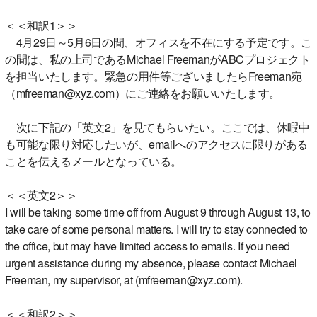
＜＜和訳1＞＞
4月29日～5月6日の間、オフィスを不在にする予定です。こ
の間は、私の上司であるMichael FreemanがABCプロジェクト
を担当いたします。緊急の用件等ございましたらFreeman宛
（mfreeman@xyz.com）にご連絡をお願いいたします。
次に下記の「英文2」を見てもらいたい。ここでは、休暇中
も可能な限り対応したいが、emailへのアクセスに限りがある
ことを伝えるメールとなっている。
＜＜英文2＞＞
I will be taking some time off from August 9 through August 13, to
take care of some personal matters. I will try to stay connected to
the office, but may have limited access to emails. If you need
urgent assistance during my absence, please contact Michael
Freeman, my supervisor, at (mfreeman@xyz.com).
＜＜和訳2＞＞