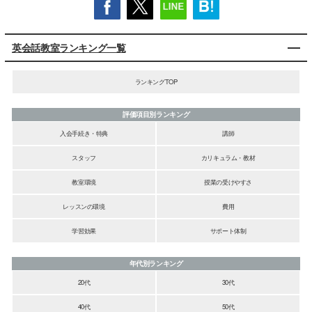
英会話教室ランキング一覧
ランキングTOP
評価項目別ランキング
入会手続き・特典
講師
スタッフ
カリキュラム・教材
教室環境
授業の受けやすさ
レッスンの環境
費用
学習効果
サポート体制
年代別ランキング
20代
30代
40代
50代