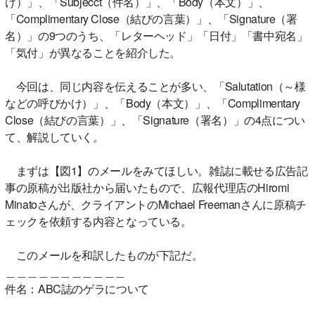
け）」、「Subjecct（件名）」、「Body（本文）」、
「Complimentary Close（結びの言葉）」、「Signature（署
名）」の9つのうち、「レターヘッド」「日付」「書中宛名」
「気付」が異なることを紹介した。
今回は、同じ内容を伝えることが多い、「Salutation（～様
などの呼びかけ）」、「Body（本文）」、「Complimentary
Close（結びの言葉）」、「Signature（署名）」の4点につい
て、解説していく。
まずは【図1】のメールをみてほしい。雑誌に載せる広告記
事の原稿が出版社から届いたもので、広報代理店のHiromi
Minatoさんが、クライアントのMichael Freemanさんに原稿チ
ェックを依頼する内容となっている。
このメールを和訳したものが下記だ。
＿＿＿＿＿＿＿＿＿＿＿
件名：ABC誌のゲラについて