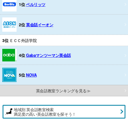
1位
ベルリッツ
2位
英会話イーオン
3位
ＥＣＣ外語学院
4位
Gabaマンツーマン英会話
5位
NOVA
英会話教室ランキングを見る≫
地域別 英会話教室検索
満足度の高い英会話教室を探そう！