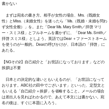
書かない
まずは宛名の書き方。相手が女性の場合、Mrs.（既婚女
性）とMiss.（未婚女性）を迷ったら「Ms.（既婚・未婚を問わ
ず女性全般）」を。また「Dear Ms. Mary Smith／拝啓 マリ
ー・スミス様」とフルネームを書かずに、「Dear Ms. Smith／
拝啓 スミス様」としよう。英語ではDear ＋ファーストネーム
を使うのが一般的。Dearの呼びかけが、日本語の「拝啓」に
あたる。
【NGその2】自己紹介と「お世話になっております」などの
挨拶は不要
日本との決定的な違いともいえるのが、「お世話になって
おります。ABC社の田中でございます」といった、定型文と
もいえる「自己紹介＋挨拶」を省略すること。メールの場合
は差出人を見ればわかるので、あえて本文には書かない。宛
名の後は、すぐに本題に入ろう。