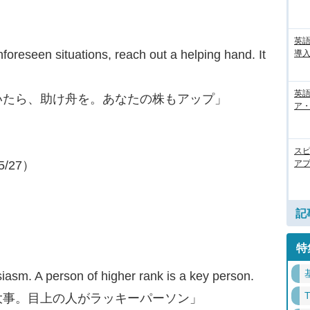
英
reseen situations, reach out a helping hand. It
導入
英語
いたら、助け舟を。あなたの株もアップ」
ア・
ス
アプ
5/27）
記
特
siasm. A person of higher rank is a key person.
大事。目上の人がラッキーパーソン」