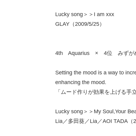
Lucky song＞＞I am xxx
GLAY（2009/5/25）
4th Aquarius × 4位 みず
Setting the mood is a way to incr
enhancing the mood.
「ムード作りが効果を上げる手
Lucky song＞＞My Soul,Your B
Lia／多田葵／Lia／AOI TADA（20