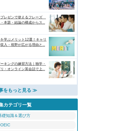
語プレゼンで使えるフレーズ
・本題・結論の構成からス...
を学ぶメリット12選！キャリ
収入・視野が広がる理由と...
ピーキングの練習方法｜独学・
リ・オンライン英会話で上...
事をもっと見る ≫
集カテゴリ一覧
基礎知識＆選び方
TOEIC