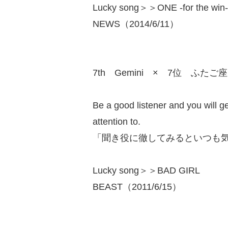
Lucky song＞＞ONE -for the win-
NEWS（2014/6/11）
7th Gemini × 7位 ふたご座
Be a good listener and you will ge
attention to.
「聞き役に徹してみるといつも
Lucky song＞＞BAD GIRL
BEAST（2011/6/15）