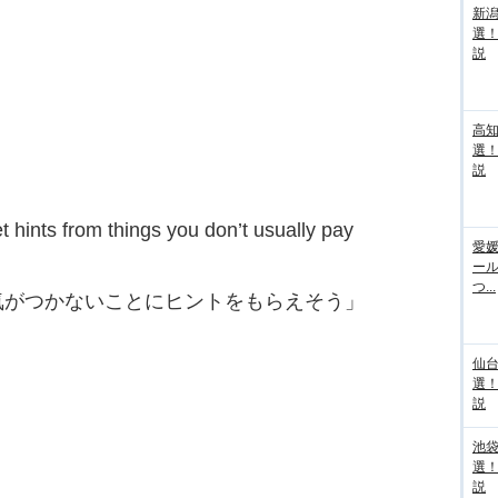
新
選
説
高
選
説
t hints from things you don’t usually pay
愛媛
ー
つ...
気がつかないことにヒントをもらえそう」
仙
選
説
池袋
選
説