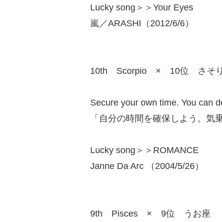
Lucky song＞＞Your Eyes
嵐／ARASHI（2012/6/6）
10th Scorpio × 10位 さそ
Secure your own time. You can dec
「自分の時間を確保しよう。気乗
Lucky song＞＞ROMANCE
Janne Da Arc （2004/5/26）
9th Pisces × 9位 うお座