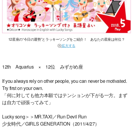
12星座の“今日の運勢”とラッキーソングをご紹介！ あなたの星座は何位？
拡大する
12th Aquarius × 12位 みずがめ座
If you always rely on other people, you can never be motivated.
Try first on your own.
「何に対しても他力本願ではテンションが下がる一方。まず
は自力で頑張ってみて」
Lucky song＞＞MR.TAXI／Run Devil Run
少女時代／GIRLS GENERATION（2011/4/27）