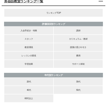
英会話教室ランキング一覧
ランキングTOP
評価項目別ランキング
入会手続き・特典
講師
スタッフ
カリキュラム・教材
教室環境
授業の受けやすさ
レッスンの環境
費用
学習効果
サポート体制
年代別ランキング
20代
30代
40代
50代
60代以上