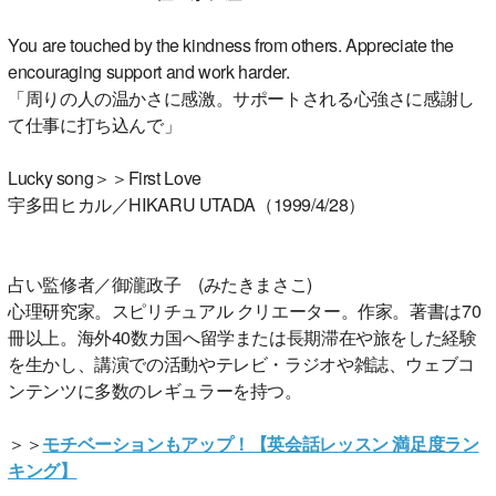
You are touched by the kindness from others. Appreciate the
encouraging support and work harder.
「周りの人の温かさに感激。サポートされる心強さに感謝し
て仕事に打ち込んで」
Lucky song＞＞First Love
宇多田ヒカル／HIKARU UTADA（1999/4/28）
占い監修者／御瀧政子 (みたきまさこ)
心理研究家。スピリチュアル クリエーター。作家。著書は70
冊以上。海外40数カ国へ留学または長期滞在や旅をした経験
を生かし、講演での活動やテレビ・ラジオや雑誌、ウェブコ
ンテンツに多数のレギュラーを持つ。
＞＞
モチベーションもアップ！【英会話レッスン 満足度ラン
キング】