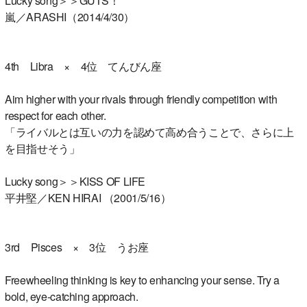
Lucky song＞＞GUTS！
嵐／ARASHI（2014/4/30）
4th Libra × 4位 てんびん座
Aim higher with your rivals through friendly competition with
respect for each other.
「ライバルとは互いの力を認めて高め合うことで、さらに上
を目指せそう」
Lucky song＞＞KISS OF LIFE
平井堅／KEN HIRAI （2001/5/16）
3rd Pisces × 3位 うお座
Freewheeling thinking is key to enhancing your sense. Try a
bold, eye-catching approach.