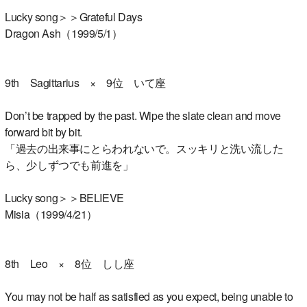
Lucky song＞＞Grateful Days
Dragon Ash（1999/5/1）
9th Sagittarius × 9位 いて座
Don’t be trapped by the past. Wipe the slate clean and move
forward bit by bit.
「過去の出来事にとらわれないで。スッキリと洗い流した
ら、少しずつでも前進を」
Lucky song＞＞BELIEVE
Misia（1999/4/21）
8th Leo × 8位 しし座
You may not be half as satisfied as you expect, being unable to