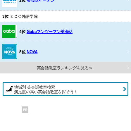
2位
英会話イーオン
3位
ＥＣＣ外語学院
4位
Gabaマンツーマン英会話
5位
NOVA
英会話教室ランキングを見る≫
地域別 英会話教室検索
満足度の高い英会話教室を探そう！
PR