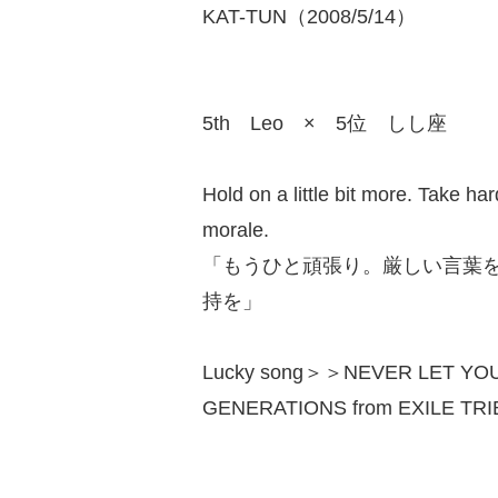
KAT-TUN（2008/5/14）
5th Leo × 5位 しし座
Hold on a little bit more. Take h
morale.
「もうひと頑張り。厳しい言葉
持を」
Lucky song＞＞NEVER LET YO
GENERATIONS from EXILE TR