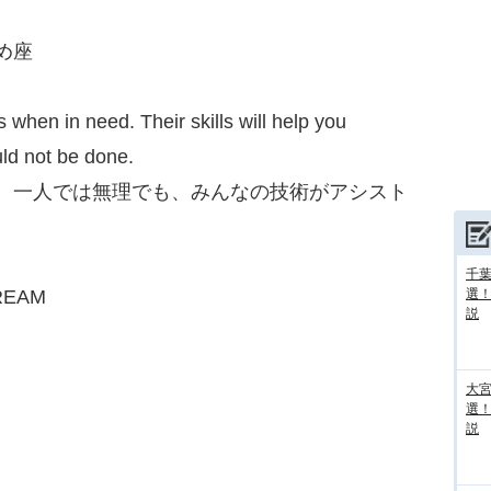
がめ座
when in need. Their skills will help you
ld not be done.
。一人では無理でも、みんなの技術がアシスト
千葉
REAM
選
説
大宮
選
説