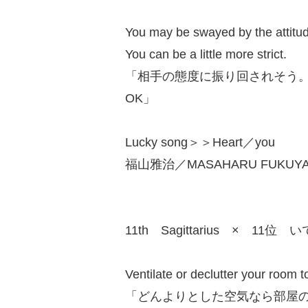
You may be swayed by the attitud
You can be a little more strict.
「相手の態度に振り回されそう
OK」
Lucky song＞＞Heart／you
福山雅治／MASAHARU FUKUYAM
11th Sagittarius × 11位 
Ventilate or declutter your room to 
「どんよりとした空気なら部屋