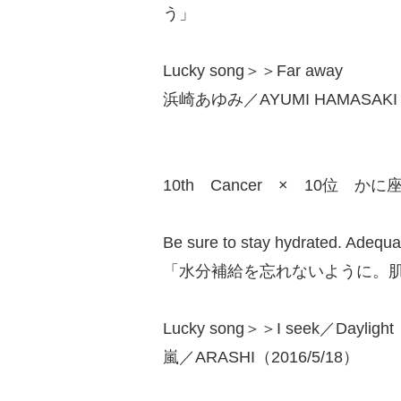
う」
Lucky song＞＞Far away
浜崎あゆみ／AYUMI HAMASAKI（
10th Cancer × 10位 かに
Be sure to stay hydrated. Adequa
「水分補給を忘れないように。
Lucky song＞＞I seek／Daylight
嵐／ARASHI（2016/5/18）