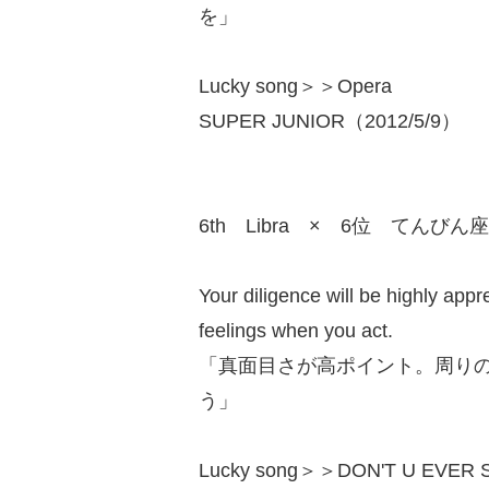
を」
Lucky song＞＞Opera
SUPER JUNIOR（2012/5/9）
6th Libra × 6位 てんびん座
Your diligence will be highly appr
feelings when you act.
「真面目さが高ポイント。周り
う」
Lucky song＞＞DON'T U EVER 