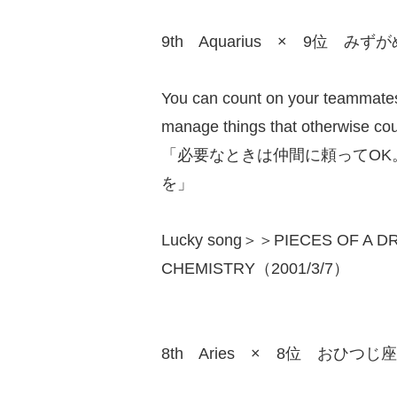
9th Aquarius × 9位 みず
You can count on your teammates 
manage things that otherwise cou
「必要なときは仲間に頼ってOK
を」
Lucky song＞＞PIECES OF A D
CHEMISTRY（2001/3/7）
8th Aries × 8位 おひつじ座