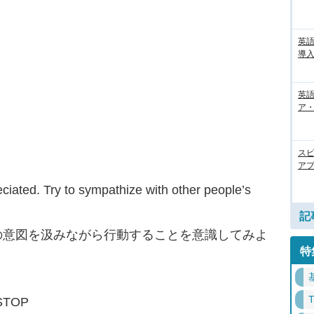
英
導入
英語
ア・
ス
アプ
eciated. Try to sympathize with other people’s
記
の意図を汲みながら行動することを意識してみよ
特
STOP