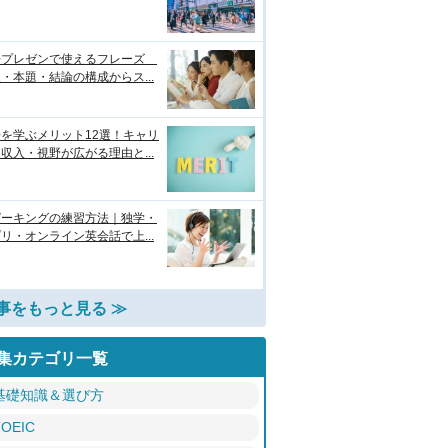
語プレゼンで使えるフレーズ
・本題・結論の構成からス...
を学ぶメリット12選！キャリ
収入・視野が広がる理由と...
ピーキングの練習方法｜独学・
リ・オンライン英会話で上...
事をもっと見る ≫
集カテゴリ一覧
基礎知識＆選び方
TOEIC