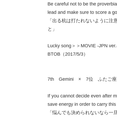
Be careful not to be the proverbi
lead and make sure to score a go
「出る杭は打たれないように注
と」
Lucky song＞＞MOVIE -JPN ver.
BTOB（2017/5/3）
7th Gemini × 7位 ふたご座
If you cannot decide even after m
save energy in order to carry this
「悩んでも決められないなら一