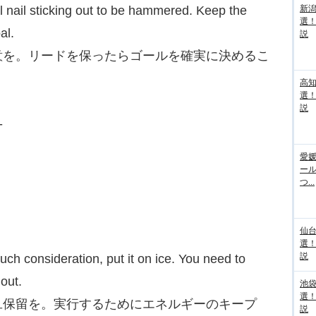
al nail sticking out to be hammered. Keep the
新
選
al.
説
意を。リードを保ったらゴールを確実に決めるこ
高
選
説
-
愛媛
ー
つ...
仙
選
説
uch consideration, put it on ice. You need to
 out.
池袋
選
旦保留を。実行するためにエネルギーのキープ
説