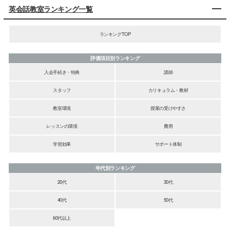
英会話教室ランキング一覧
ランキングTOP
評価項目別ランキング
入会手続き・特典
講師
スタッフ
カリキュラム・教材
教室環境
授業の受けやすさ
レッスンの環境
費用
学習効果
サポート体制
年代別ランキング
20代
30代
40代
50代
60代以上