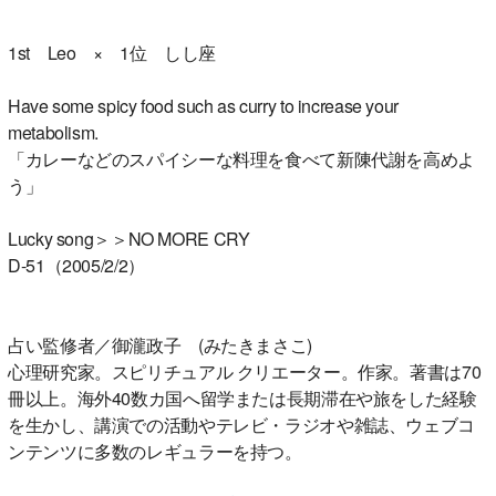
1st Leo × 1位 しし座
Have some spicy food such as curry to increase your
metabolism.
「カレーなどのスパイシーな料理を食べて新陳代謝を高めよ
う」
Lucky song＞＞NO MORE CRY
D-51（2005/2/2）
占い監修者／御瀧政子 (みたきまさこ)
心理研究家。スピリチュアル クリエーター。作家。著書は70
冊以上。海外40数カ国へ留学または長期滞在や旅をした経験
を生かし、講演での活動やテレビ・ラジオや雑誌、ウェブコ
ンテンツに多数のレギュラーを持つ。