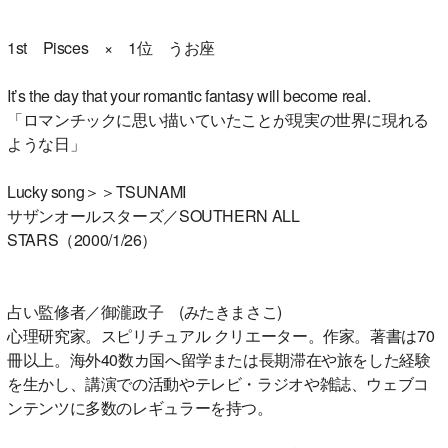
1st Pisces × 1位 うお座
It’s the day that your romantic fantasy will become real.
「ロマンチックに思い描いていたことが現実の世界に現れる
ような日」
Lucky song＞＞TSUNAMI
サザンオールスターズ／SOUTHERN ALL
STARS（2000/1/26）
占い監修者／御瀧政子 (みたきまさこ)
心理研究家。スピリチュアル クリエーター。作家。著書は70
冊以上。海外40数カ国へ留学または長期滞在や旅をした経験
を生かし、講演での活動やテレビ・ラジオや雑誌、ウェブコ
ンテンツに多数のレギュラーを持つ。