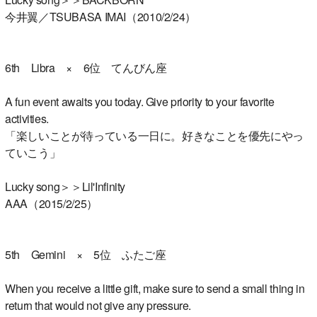
今井翼／TSUBASA IMAI（2010/2/24）
6th Libra × 6位 てんびん座
A fun event awaits you today. Give priority to your favorite
activities.
「楽しいことが待っている一日に。好きなことを優先にやっ
ていこう」
Lucky song＞＞Lil'Infinity
AAA（2015/2/25）
5th Gemini × 5位 ふたご座
When you receive a little gift, make sure to send a small thing in
return that would not give any pressure.