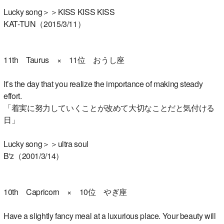
Lucky song＞＞KISS KISS KISS
KAT-TUN（2015/3/11）
11th Taurus × 11位 おうし座
It’s the day that you realize the importance of making steady
effort.
「着実に努力していくことが改めて大切なことだと気付ける
日」
Lucky song＞＞ultra soul
B'z（2001/3/14）
10th Capricorn × 10位 やぎ座
Have a slightly fancy meal at a luxurious place. Your beauty will