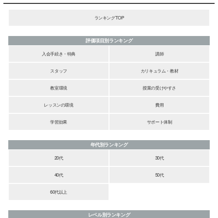
ランキングTOP
評価項目別ランキング
入会手続き・特典
講師
スタッフ
カリキュラム・教材
教室環境
授業の受けやすさ
レッスンの環境
費用
学習効果
サポート体制
年代別ランキング
20代
30代
40代
50代
60代以上
レベル別ランキング