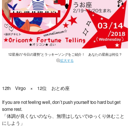
12星座の“今日の運勢”とラッキーソングをご紹介！ あなたの星座は何位？
拡大する
12th Virgo × 12位 おとめ座
If you are not feeling well, don’t push yourself too hard but get
some rest.
「体調が良くないのなら、無理はしないでゆっくり休むこと
にしよう」