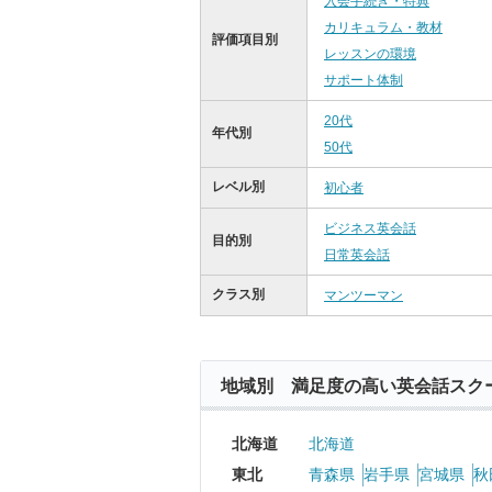
入会手続き・特典
カリキュラム・教材
評価項目別
レッスンの環境
サポート体制
20代
年代別
50代
レベル別
初心者
ビジネス英会話
目的別
日常英会話
クラス別
マンツーマン
地域別 満足度の高い英会話スク
北海道
北海道
東北
青森県
岩手県
宮城県
秋