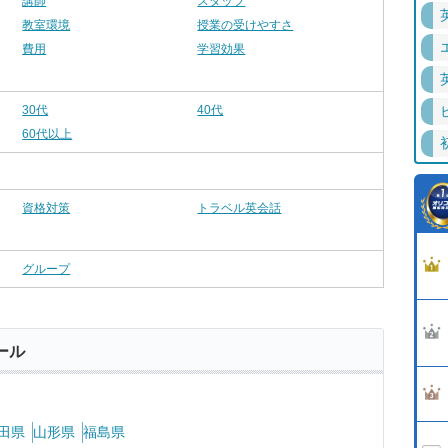
講師
スタッフ
教室環境
授業の受けやすさ
費用
学習効果
30代
40代
60代以上
資格対策
トラベル英会話
グループ
ール
田県
山形県
福島県