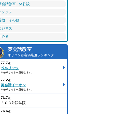
英会話教室 - 体験談
エンタメ
英検・その他
ビジネス
初心者
英会話教室
オリコン顧客満足度ランキング
77.7
点
ベルリッツ
※公式サイトへ遷移します。
77.2
点
英会話イーオン
※公式サイトへ遷移します。
76.7
点
ＥＣＣ外語学院
76.6
点