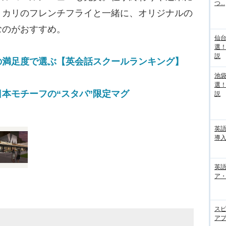
つ...
リカリのフレンチフライと一緒に、オリジナルの
むのがおすすめ。
仙
選
説
の満足度で選ぶ【英会話スクールランキング】
池袋
選
本モチーフの“スタバ”限定マグ
説
英
導入
英語
ア・
ス
アプ