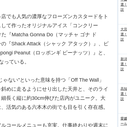
選
説
店でも人気の濃厚なフローズンカスタードをト
スして作ったオリジナルアイス「コンクリー
大宮
かけた『Matcha Gonna Do（マッチャ ゴナ ド
選
説
Shack Attack（シャック アタック）』、ピ
ngi Peanut（ロッポンギ ピーナッツ）』と、
新
なっている。
選
説
い”といった意味を持つ「Off The Wall」
を斜めに走るようにせり出した天井と、そのライ
高
選
細長く縦に約30cm伸びた店内がユニーク。大
説
は、活気のある六本木の街でも目を引く存在感。
愛媛
ー
ルコールメニューも充実。仕事終わりや週末に