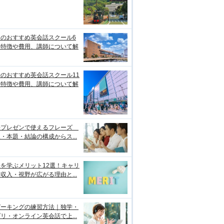
台のおすすめ英会話スクール6
！特徴や費用、講師について解
のおすすめ英会話スクール11
！特徴や費用、講師について解
語プレゼンで使えるフレーズ
・本題・結論の構成からス...
を学ぶメリット12選！キャリ
収入・視野が広がる理由と...
ピーキングの練習方法｜独学・
リ・オンライン英会話で上...