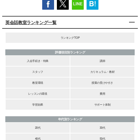
英会話教室ランキング一覧
ランキングTOP
評価項目別ランキング
入会手続き・特典
講師
スタッフ
カリキュラム・教材
教室環境
授業の受けやすさ
レッスンの環境
費用
学習効果
サポート体制
年代別ランキング
20代
30代
40代
50代