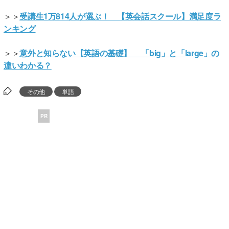
＞＞
受講生1万814人が選ぶ！ 【英会話スクール】満足度ラ
ンキング
＞＞
意外と知らない【英語の基礎】 「big」と「large」の
違いわかる？
その他
単語
PR