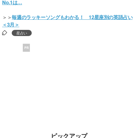
No.1は…
＞＞
毎週のラッキーソングもわかる！ 12星座別の英語占い
＜3月＞
星占い
PR
ピックアップ