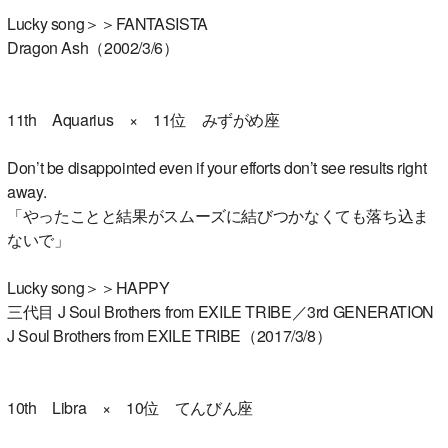
Lucky song＞＞FANTASISTA
Dragon Ash（2002/3/6）
11th Aquarius × 11位 みずがめ座
Don’t be disappointed even if your efforts don’t see results right
away.
「やったことと結果がスムーズに結びつかなくても落ち込ま
ないで」
Lucky song＞＞HAPPY
三代目 J Soul Brothers from EXILE TRIBE／3rd GENERATION
J Soul Brothers from EXILE TRIBE（2017/3/8）
10th Libra × 10位 てんびん座