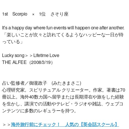
1st Scorpio × 1位 さそり座
It’s a happy day where fun events will happen one after another.
「楽しいことが次々と訪れてくるようなハッピーな一日が待
っている」
Lucky song＞＞Lifetime Love
THE ALFEE（2008/3/19）
占い監修者／御瀧政子 (みたきまさこ)
心理研究家。スピリチュアル クリエーター。作家。著書は70
冊以上。海外40数カ国へ留学または長期滞在や旅をした経験
を生かし、講演での活動やテレビ・ラジオや雑誌、ウェブコ
ンテンツに多数のレギュラーを持つ。
＞＞
海外旅行前にチェック！ 人気の【英会話スクール】