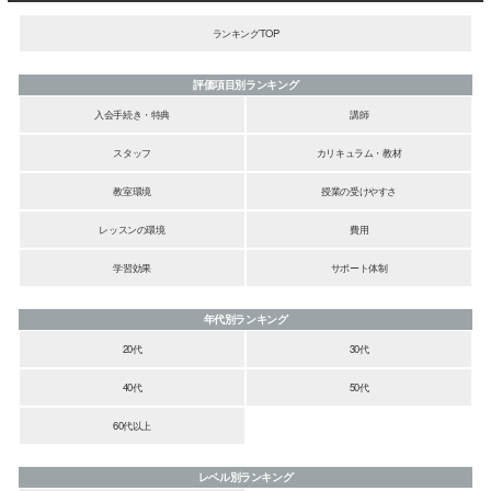
ランキングTOP
評価項目別ランキング
入会手続き・特典
講師
スタッフ
カリキュラム・教材
教室環境
授業の受けやすさ
レッスンの環境
費用
学習効果
サポート体制
年代別ランキング
20代
30代
40代
50代
60代以上
レベル別ランキング