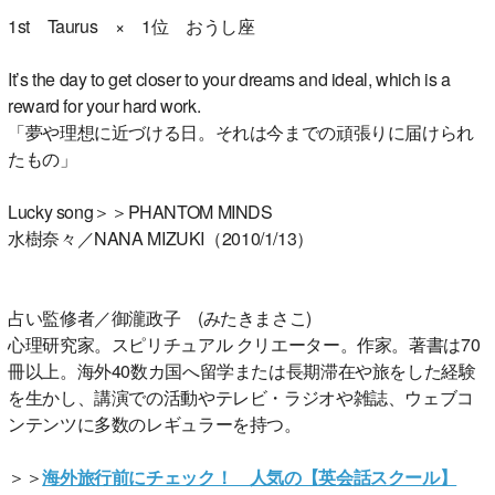
1st Taurus × 1位 おうし座
It’s the day to get closer to your dreams and ideal, which is a
reward for your hard work.
「夢や理想に近づける日。それは今までの頑張りに届けられ
たもの」
Lucky song＞＞PHANTOM MINDS
水樹奈々／NANA MIZUKI（2010/1/13）
占い監修者／御瀧政子 (みたきまさこ)
心理研究家。スピリチュアル クリエーター。作家。著書は70
冊以上。海外40数カ国へ留学または長期滞在や旅をした経験
を生かし、講演での活動やテレビ・ラジオや雑誌、ウェブコ
ンテンツに多数のレギュラーを持つ。
＞＞
海外旅行前にチェック！ 人気の【英会話スクール】