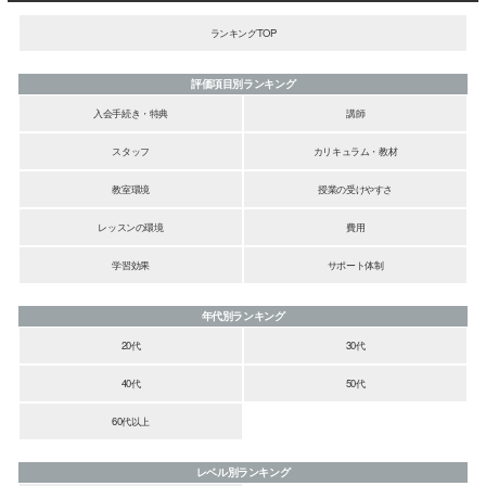
ランキングTOP
評価項目別ランキング
入会手続き・特典
講師
スタッフ
カリキュラム・教材
教室環境
授業の受けやすさ
レッスンの環境
費用
学習効果
サポート体制
年代別ランキング
20代
30代
40代
50代
60代以上
レベル別ランキング