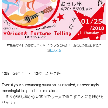
12星座の“今日の運勢”とラッキーソングをご紹介！ あなたの星座は何位？
拡大する
12th Gemini × 12位 ふたご座
Even if your surrounding situation is unsettled, it’s seemingly
meaningful to spend the time alone.
「周りが落ち着かない状況でも一人で過ごすことに意味があ
りそう」