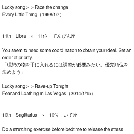
Lucky song＞＞Face the change
Every Little Thing（1998/1/7）
11th Libra × 11位 てんびん座
You seem to need some coordination to obtain your ideal. Set an
order of priority.
「理想の物を手に入れるには調整が必要みたい。優先順位を
決めよう」
Lucky song＞＞Rave-up Tonight
Fear,and Loathing in Las Vegas（2014/1/15）
10th Sagittarius × 10位 いて座
Do a stretching exercise before bedtime to release the stress