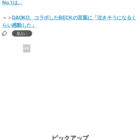
No.1は…
＞＞
DAOKO、コラボしたBECKの言葉に「泣きそうになるく
らい感動した」
星占い
PR
ピックアップ