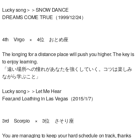
Lucky song＞＞SNOW DANCE
DREAMS COME TRUE（1999/12/24）
4th Virgo × 4位 おとめ座
The longing for a distance place will push you higher. The key is
to enjoy learning.
「遠い場所への憧れがあなたを強くしていく。コツは楽しみ
ながら学ぶこと」
Lucky song＞＞Let Me Hear
Fear,and Loathing in Las Vegas（2015/1/7）
3rd Scorpio × 3位 さそり座
You are managing to keep your hard schedule on track, thanks