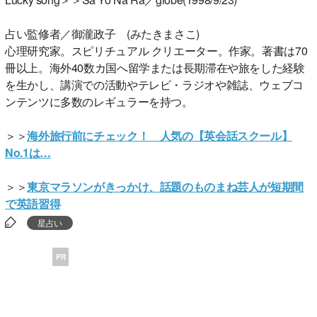
占い監修者／御瀧政子 (みたきまさこ)
心理研究家。スピリチュアル クリエーター。作家。著書は70
冊以上。海外40数カ国へ留学または長期滞在や旅をした経験
を生かし、講演での活動やテレビ・ラジオや雑誌、ウェブコ
ンテンツに多数のレギュラーを持つ。
＞＞
海外旅行前にチェック！ 人気の【英会話スクール】
No.1は…
＞＞
東京マラソンがきっかけ、話題のものまね芸人が短期間
で英語習得
星占い
PR