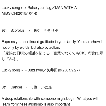
Lucky song＞＞Raise your flag／MAN WITH A
MISSION(2015/10/14)
9th Scorpius × 9位 さそり座
Express your continued gratitude to your family. You can show it
not only by words, but also by action.
「家族に日頃の感謝を伝える。言葉でなくてもOK、行動で示
してみる」
Lucky song＞＞Buzzstyle／矢井田瞳(2001/9/27)
8th Cancer × 8位 かに座
A deep relationship with someone might begin. What you will
learn from the relationship is also important.