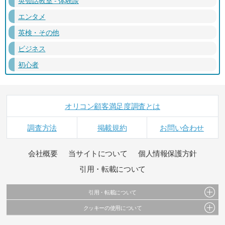
エンタメ
英検・その他
ビジネス
初心者
オリコン顧客満足度調査とは
調査方法
掲載規約
お問い合わせ
会社概要
当サイトについて
個人情報保護方針
引用・転載について
引用・転載について
クッキーの使用について
当サイトで公開されている情報（文字、写真、イラスト、画像データ等）及びこれらの配
置・編集および構造などについての著作権は株式会社oricon MEに帰属しております。