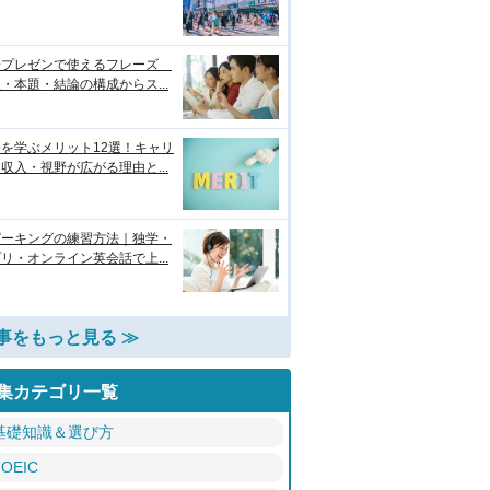
語プレゼンで使えるフレーズ
・本題・結論の構成からス...
を学ぶメリット12選！キャリ
収入・視野が広がる理由と...
ピーキングの練習方法｜独学・
リ・オンライン英会話で上...
事をもっと見る ≫
集カテゴリ一覧
基礎知識＆選び方
TOEIC