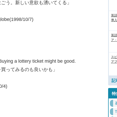
注ごう。新しい意欲も湧いてくる」
英
lobe(1998/10/7)
導入
英語
ア・
ス
uying a lottery ticket might be good.
アプ
を買ってみるのも良いかも」
記
/4)
特