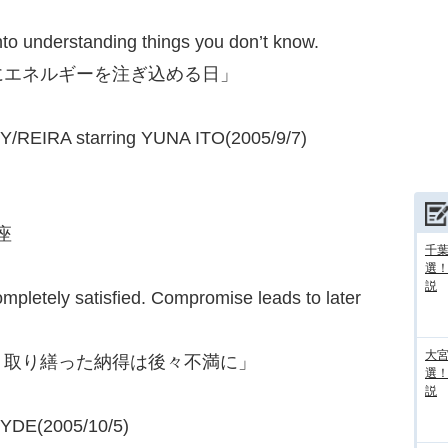
nto understanding things you don’t know.
にエネルギーを注ぎ込める日」
EIRA starring YUNA ITO(2005/9/7)
座
千葉
選
説
completely satisfied. Compromise leads to later
大宮
。取り繕った納得は後々不満に」
選
説
DE(2005/10/5)