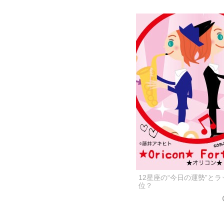
12星座の“今日の運勢”と
位？