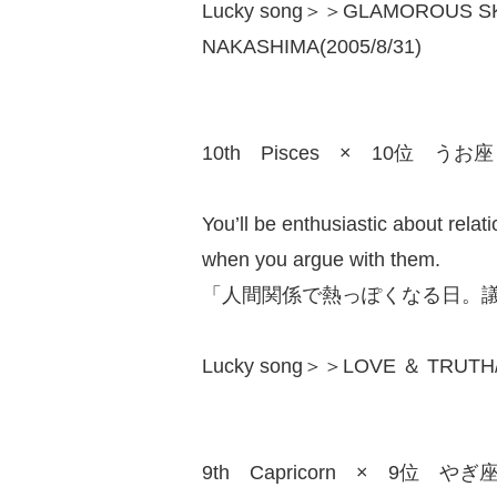
Lucky song＞＞GLAMOROUS SKY
NAKASHIMA(2005/8/31)
10th Pisces × 10位 うお座
You’ll be enthusiastic about rela
when you argue with them.
「人間関係で熱っぽくなる日。
Lucky song＞＞LOVE ＆ TRUTH/Y
9th Capricorn × 9位 やぎ