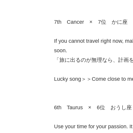
7th Cancer × 7位 かに座
If you cannot travel right now, ma
soon.
「旅に出るのが無理なら、計画
Lucky song＞＞Come close to
6th Taurus × 6位 おうし座
Use your time for your passion. It