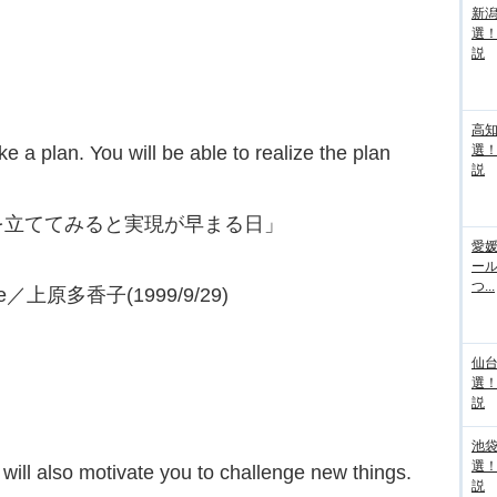
新
選
説
高
ke a plan. You will be able to realize the plan
選
説
を立ててみると実現が早まる日」
愛媛
ー
つ...
 me／上原多香子(1999/9/29)
仙
選
説
池袋
選
 will also motivate you to challenge new things.
説