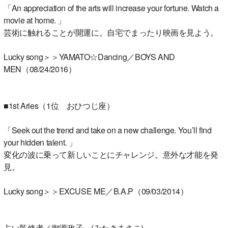
「An appreciation of the arts will increase your fortune. Watch a
movie at home. 」
芸術に触れることが開運に。自宅でまったり映画を見よう。
Lucky song＞＞YAMATO☆Dancing／BOYS AND
MEN（08/24/2016）
■1st Aries（1位 おひつじ座）
「Seek out the trend and take on a new challenge. You’ll find
your hidden talent. 」
変化の波に乗って新しいことにチャレンジ。意外な才能を発
見。
Lucky song＞＞EXCUSE ME／B.A.P（09/03/2014）
占い監修者／御瀧政子 (みたきまさこ)