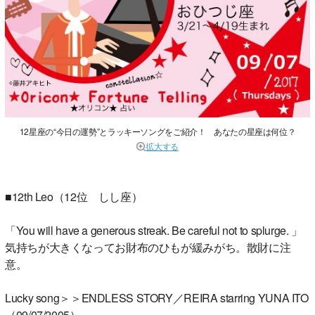
12星座の“今日の運勢”とラッキーソングをご紹介！ あなたの星座は何位？
拡大する
■12th Leo（12位 しし座）
「You will have a generous streak. Be careful not to splurge. 」
気持ちが大きくなってお財布のひもが緩みがち。散財に注
意。
Lucky song＞＞ENDLESS STORY／REIRA starring YUNA ITO
（09/07/2005）