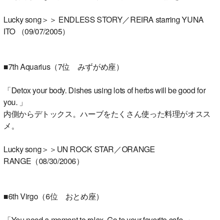
Lucky song＞＞ ENDLESS STORY／REIRA starring YUNA
ITO （09/07/2005）
■7th Aquarius（7位 みずがめ座）
「Detox your body. Dishes using lots of herbs will be good for
you. 」
内側からデトックス。ハーブをたくさん使った料理がオスス
メ。
Lucky song＞＞UN ROCK STAR／ORANGE
RANGE（08/30/2006）
■6th Virgo（6位 おとめ座）
「You need a moment to relax. Go to your favorite cafe. 」