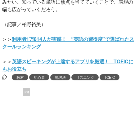
みたい。知っている単語に焦点を当てていくことで、表現の
幅も広がっていくだろう。
（記事／柏野裕美）
＞＞
利用者1万814人が実感！ “英語の習得度”で選ばれたス
クールランキング
＞＞
英語スピーキングが上達するアプリを厳選！ TOEICに
もお役立ち
教材
初心者
勉強法
リスニング
TOEIC
PR