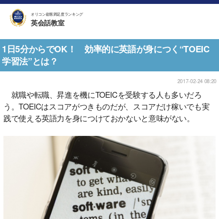
オリコン顧客満足度ランキング
英会話教室
1日5分からでOK！ 効率的に英語が身につく“TOEIC
学習法”とは？
2017-02-24 08:20
就職や転職、昇進を機にTOEICを受験する人も多いだろ
う。TOEICはスコアがつきものだが、スコアだけ稼いでも実
践で使える英語力を身につけておかないと意味がない。