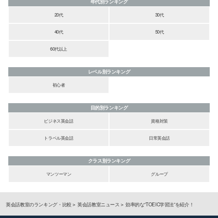
年代別ランキング
20代
30代
40代
50代
60代以上
レベル別ランキング
初心者
目的別ランキング
ビジネス英会話
資格対策
トラベル英会話
日常英会話
クラス別ランキング
マンツーマン
グループ
英会話教室のランキング・比較
英会話教室ニュース
効率的な“TOEIC学習法”を紹介！