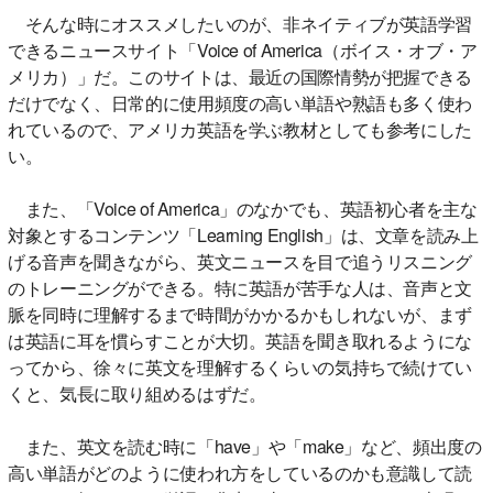
そんな時にオススメしたいのが、非ネイティブが英語学習
できるニュースサイト「Voice of America（ボイス・オブ・ア
メリカ）」だ。このサイトは、最近の国際情勢が把握できる
だけでなく、日常的に使用頻度の高い単語や熟語も多く使わ
れているので、アメリカ英語を学ぶ教材としても参考にした
い。
また、「Voice of America」のなかでも、英語初心者を主な
対象とするコンテンツ「Learning English」は、文章を読み上
げる音声を聞きながら、英文ニュースを目で追うリスニング
のトレーニングができる。特に英語が苦手な人は、音声と文
脈を同時に理解するまで時間がかかるかもしれないが、まず
は英語に耳を慣らすことが大切。英語を聞き取れるようにな
ってから、徐々に英文を理解するくらいの気持ちで続けてい
くと、気長に取り組めるはずだ。
また、英文を読む時に「have」や「make」など、頻出度の
高い単語がどのように使われ方をしているのかも意識して読