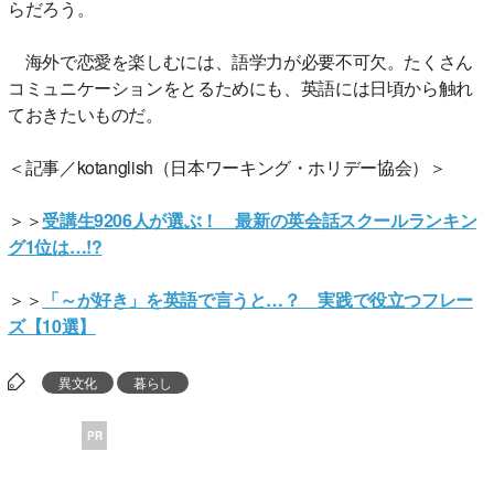
らだろう。
海外で恋愛を楽しむには、語学力が必要不可欠。たくさん
コミュニケーションをとるためにも、英語には日頃から触れ
ておきたいものだ。
＜記事／kotanglish（日本ワーキング・ホリデー協会）＞
＞＞
受講生9206人が選ぶ！ 最新の英会話スクールランキン
グ1位は…!?
＞＞
「～が好き」を英語で言うと…？ 実践で役立つフレー
ズ【10選】
異文化
暮らし
PR