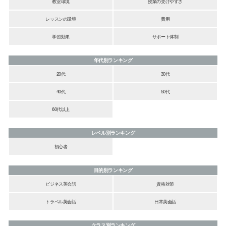
教室環境
授業の受けやすさ
レッスンの環境
費用
学習効果
サポート体制
年代別ランキング
20代
30代
40代
50代
60代以上
レベル別ランキング
初心者
目的別ランキング
ビジネス英会話
資格対策
トラベル英会話
日常英会話
クラス別ランキング