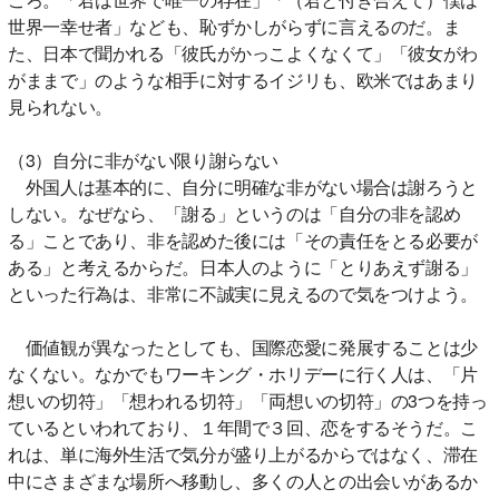
世界一幸せ者」なども、恥ずかしがらずに言えるのだ。ま
た、日本で聞かれる「彼氏がかっこよくなくて」「彼女がわ
がままで」のような相手に対するイジリも、欧米ではあまり
見られない。
（3）自分に非がない限り謝らない
外国人は基本的に、自分に明確な非がない場合は謝ろうと
しない。なぜなら、「謝る」というのは「自分の非を認め
る」ことであり、非を認めた後には「その責任をとる必要が
ある」と考えるからだ。日本人のように「とりあえず謝る」
といった行為は、非常に不誠実に見えるので気をつけよう。
価値観が異なったとしても、国際恋愛に発展することは少
なくない。なかでもワーキング・ホリデーに行く人は、「片
想いの切符」「想われる切符」「両想いの切符」の3つを持っ
ているといわれており、１年間で３回、恋をするそうだ。こ
れは、単に海外生活で気分が盛り上がるからではなく、滞在
中にさまざまな場所へ移動し、多くの人との出会いがあるか