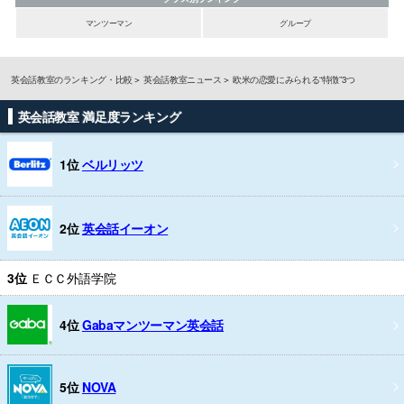
マンツーマン
グループ
英会話教室のランキング・比較
英会話教室ニュース
欧米の恋愛にみられる“特徴”3つ
英会話教室 満足度ランキング
1位
ベルリッツ
2位
英会話イーオン
3位
ＥＣＣ外語学院
4位
Gabaマンツーマン英会話
5位
NOVA