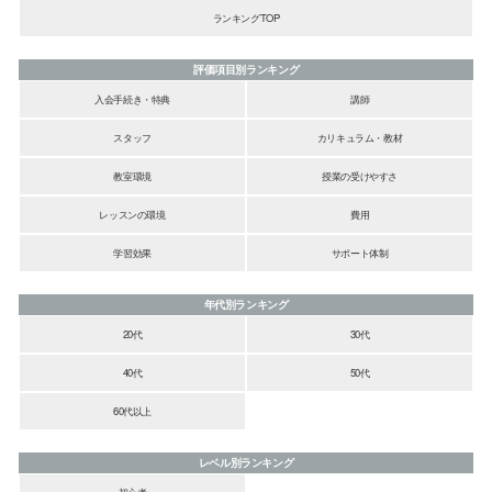
ランキングTOP
評価項目別ランキング
入会手続き・特典
講師
スタッフ
カリキュラム・教材
教室環境
授業の受けやすさ
レッスンの環境
費用
学習効果
サポート体制
年代別ランキング
20代
30代
40代
50代
60代以上
レベル別ランキング
初心者