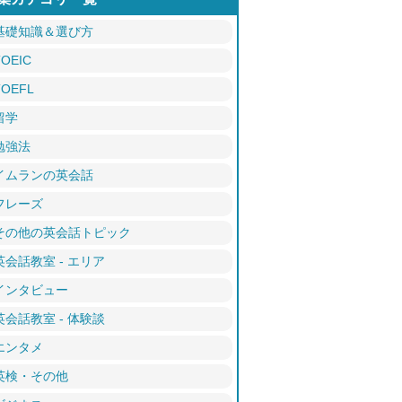
基礎知識＆選び方
TOEIC
TOEFL
留学
勉強法
イムランの英会話
フレーズ
その他の英会話トピック
英会話教室 - エリア
インタビュー
英会話教室 - 体験談
エンタメ
英検・その他