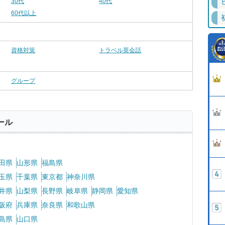
30代
40代
60代以上
資格対策
トラベル英会話
グループ
ール
田県
山形県
福島県
玉県
千葉県
東京都
神奈川県
井県
山梨県
長野県
岐阜県
静岡県
愛知県
阪府
兵庫県
奈良県
和歌山県
島県
山口県