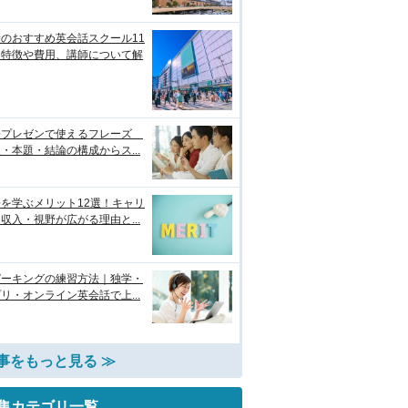
のおすすめ英会話スクール11
！特徴や費用、講師について解
語プレゼンで使えるフレーズ
・本題・結論の構成からス...
を学ぶメリット12選！キャリ
収入・視野が広がる理由と...
ピーキングの練習方法｜独学・
リ・オンライン英会話で上...
事をもっと見る ≫
集カテゴリ一覧