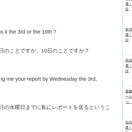
選
説
新
 it the 3rd or the 10th？
選
説
日のことですか、10日のことですか？
高
選
説
ding me your report by Wednesday the 3rd,
愛媛
ー
つ...
3日の水曜日までに私にレポートを送るというこ
仙
選