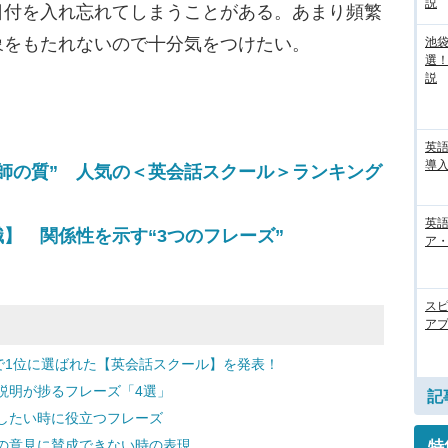
説
付を入れ忘れてしまうことがある。あまり頻繁
象をもたれないので十分気をつけたい。
池袋
選
説
英
導入
師の質” 人気の＜英会話スクール＞ランキング
英語
】 関係性を示す“3つのフレーズ”
ア・
ス
アプ
で1位に選ばれた【英会話スクール】を発表！
説明が捗るフレーズ「4選」
記
したい時に役立つフレーズ
の意見に賛成できない時の表現
特