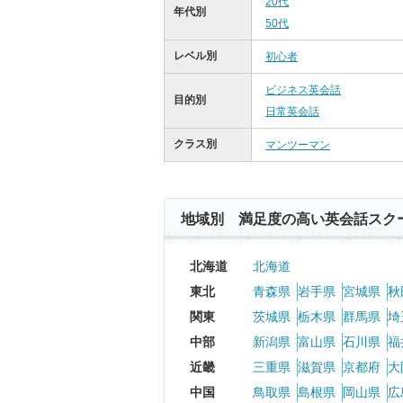
20代
年代別
50代
レベル別
初心者
ビジネス英会話
目的別
日常英会話
クラス別
マンツーマン
地域別 満足度の高い英会話スク
北海道
北海道
東北
青森県
岩手県
宮城県
秋
関東
茨城県
栃木県
群馬県
埼
中部
新潟県
富山県
石川県
福
近畿
三重県
滋賀県
京都府
大
中国
鳥取県
島根県
岡山県
広