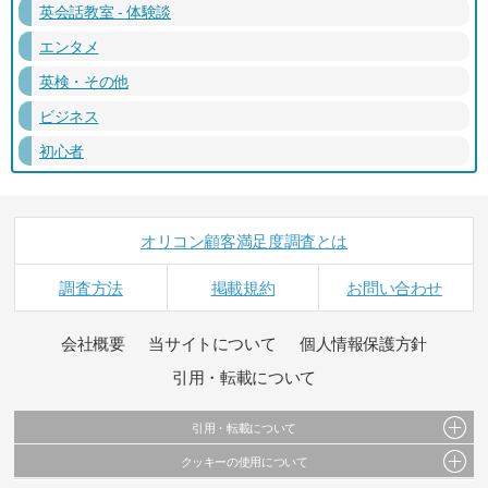
英会話教室 - 体験談
エンタメ
英検・その他
ビジネス
初心者
オリコン顧客満足度調査とは
調査方法
掲載規約
お問い合わせ
会社概要
当サイトについて
個人情報保護方針
引用・転載について
引用・転載について
クッキーの使用について
当サイトで公開されている情報（文字、写真、イラスト、画像データ等）及びこれらの配
置・編集および構造などについての著作権は株式会社oricon MEに帰属しております。