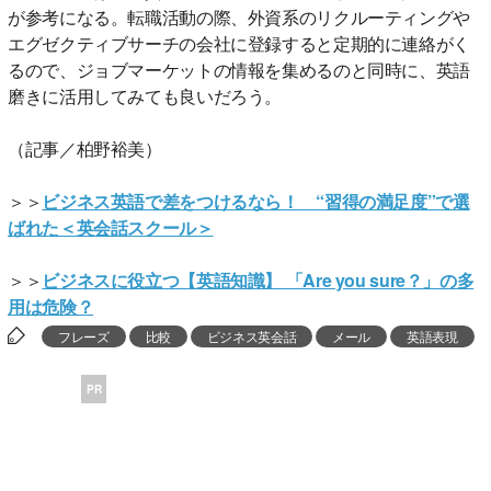
が参考になる。転職活動の際、外資系のリクルーティングや
エグゼクティブサーチの会社に登録すると定期的に連絡がく
るので、ジョブマーケットの情報を集めるのと同時に、英語
磨きに活用してみても良いだろう。
（記事／柏野裕美）
＞＞
ビジネス英語で差をつけるなら！ “習得の満足度”で選
ばれた＜英会話スクール＞
＞＞
ビジネスに役立つ【英語知識】 「Are you sure？」の多
用は危険？
フレーズ
比較
ビジネス英会話
メール
英語表現
PR