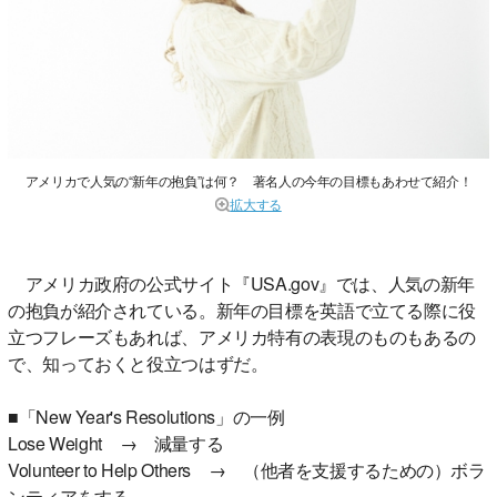
アメリカで人気の“新年の抱負”は何？ 著名人の今年の目標もあわせて紹介！
拡大する
アメリカ政府の公式サイト『USA.gov』では、人気の新年
の抱負が紹介されている。新年の目標を英語で立てる際に役
立つフレーズもあれば、アメリカ特有の表現のものもあるの
で、知っておくと役立つはずだ。
■「New Year's Resolutions」の一例
Lose Weight → 減量する
Volunteer to Help Others → （他者を支援するための）ボラ
ンティアをする