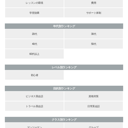
レッスンの環境
費用
学習効果
サポート体制
年代別ランキング
20代
30代
40代
50代
60代以上
レベル別ランキング
初心者
目的別ランキング
ビジネス英会話
資格対策
トラベル英会話
日常英会話
クラス別ランキング
マンツーマン
グループ