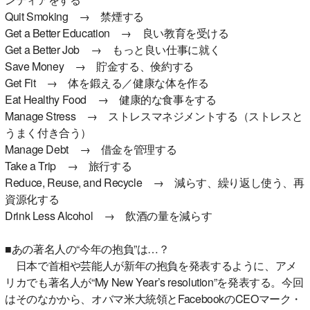
Quit Smoking → 禁煙する
Get a Better Education → 良い教育を受ける
Get a Better Job → もっと良い仕事に就く
Save Money → 貯金する、倹約する
Get Fit → 体を鍛える／健康な体を作る
Eat Healthy Food → 健康的な食事をする
Manage Stress → ストレスマネジメントする（ストレスと
うまく付き合う）
Manage Debt → 借金を管理する
Take a Trip → 旅行する
Reduce, Reuse, and Recycle → 減らす、繰り返し使う、再
資源化する
Drink Less Alcohol → 飲酒の量を減らす
■あの著名人の“今年の抱負”は…？
日本で首相や芸能人が新年の抱負を発表するように、アメ
リカでも著名人が“My New Year’s resolution”を発表する。今回
はそのなかから、オバマ米大統領とFacebookのCEOマーク・