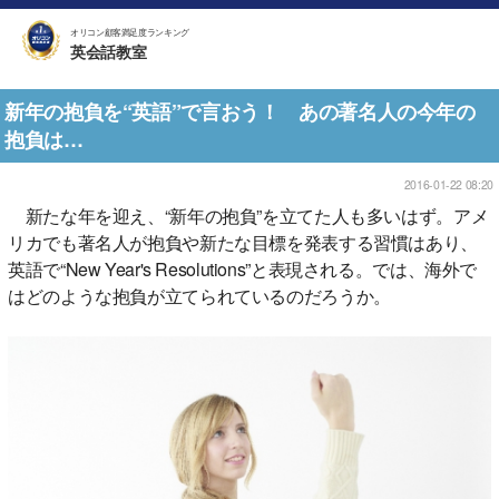
オリコン顧客満足度ランキング
英会話教室
新年の抱負を“英語”で言おう！ あの著名人の今年の
抱負は…
2016-01-22 08:20
新たな年を迎え、“新年の抱負”を立てた人も多いはず。アメ
リカでも著名人が抱負や新たな目標を発表する習慣はあり、
英語で“New Year's Resolutions”と表現される。では、海外で
はどのような抱負が立てられているのだろうか。