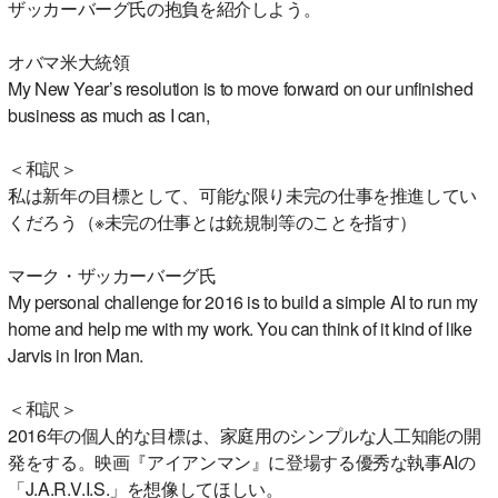
ザッカーバーグ氏の抱負を紹介しよう。
オバマ米大統領
My New Year’s resolution is to move forward on our unfinished
business as much as I can,
＜和訳＞
私は新年の目標として、可能な限り未完の仕事を推進してい
くだろう（※未完の仕事とは銃規制等のことを指す）
マーク・ザッカーバーグ氏
My personal challenge for 2016 is to build a simple AI to run my
home and help me with my work. You can think of it kind of like
Jarvis in Iron Man.
＜和訳＞
2016年の個人的な目標は、家庭用のシンプルな人工知能の開
発をする。映画『アイアンマン』に登場する優秀な執事AIの
「J.A.R.V.I.S.」を想像してほしい。