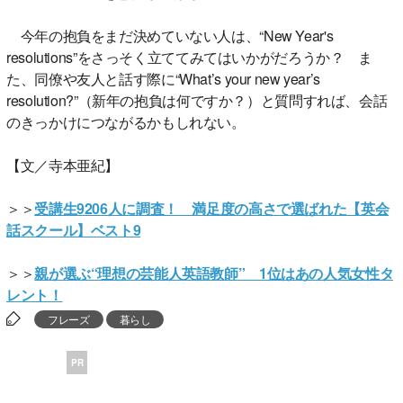
今年の抱負をまだ決めていない人は、“New Year's
resolutions”をさっそく立ててみてはいかがだろうか？ ま
た、同僚や友人と話す際に“What’s your new year’s
resolution?”（新年の抱負は何ですか？）と質問すれば、会話
のきっかけにつながるかもしれない。
【文／寺本亜紀】
＞＞
受講生9206人に調査！ 満足度の高さで選ばれた【英会
話スクール】ベスト9
＞＞
親が選ぶ“理想の芸能人英語教師” 1位はあの人気女性タ
レント！
フレーズ
暮らし
PR