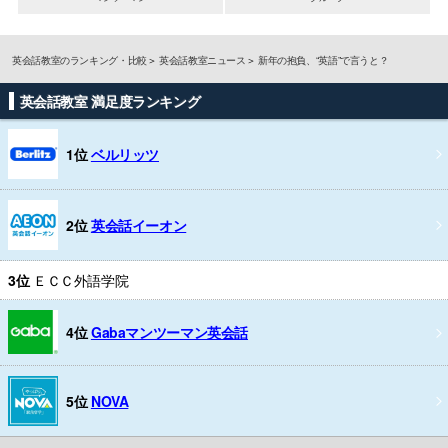
英会話教室のランキング・比較
英会話教室ニュース
新年の抱負、“英語”で言うと？
英会話教室 満足度ランキング
1位
ベルリッツ
2位
英会話イーオン
3位
ＥＣＣ外語学院
4位
Gabaマンツーマン英会話
5位
NOVA