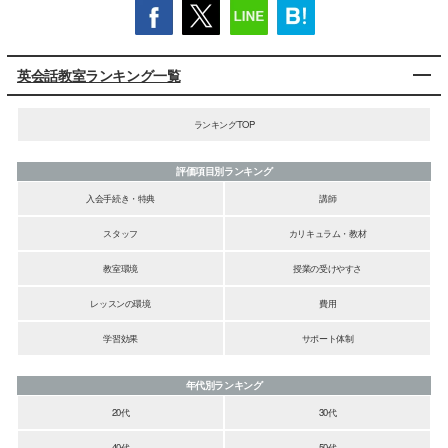
英会話教室ランキング一覧
ランキングTOP
評価項目別ランキング
入会手続き・特典
講師
スタッフ
カリキュラム・教材
教室環境
授業の受けやすさ
レッスンの環境
費用
学習効果
サポート体制
年代別ランキング
20代
30代
40代
50代