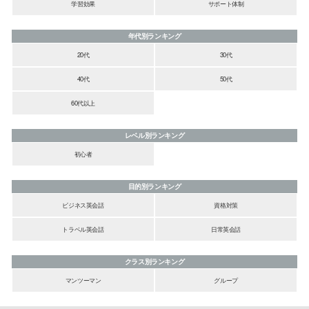
学習効果
サポート体制
年代別ランキング
20代
30代
40代
50代
60代以上
レベル別ランキング
初心者
目的別ランキング
ビジネス英会話
資格対策
トラベル英会話
日常英会話
クラス別ランキング
マンツーマン
グループ