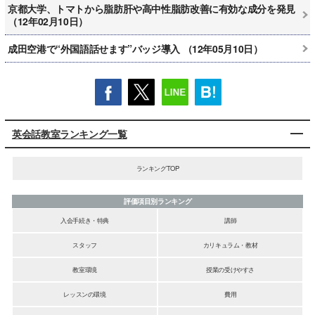
京都大学、トマトから脂肪肝や高中性脂肪改善に有効な成分を発見
（12年02月10日）
成田空港で“外国語話せます”バッジ導入 （12年05月10日）
英会話教室ランキング一覧
ランキングTOP
評価項目別ランキング
入会手続き・特典
講師
スタッフ
カリキュラム・教材
教室環境
授業の受けやすさ
レッスンの環境
費用