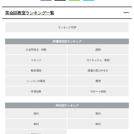
英会話教室ランキング一覧
ランキングTOP
評価項目別ランキング
入会手続き・特典
講師
スタッフ
カリキュラム・教材
教室環境
授業の受けやすさ
レッスンの環境
費用
学習効果
サポート体制
年代別ランキング
20代
30代
40代
50代