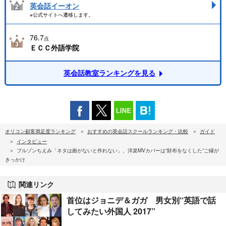
英会話イーオン
※公式サイトへ遷移します。
76.7
点
ＥＣＣ外語学院
英会話教室ランキングを見る
オリコン顧客満足度ランキング
おすすめの英会話スクールランキング・比較
ガイド
インタビュー
ブルゾンちえみ「ネタは曲がないと作れない」、洋楽MVカバーは“財布をなくした”ご縁が
きっかけ
関連リンク
首位はジョニデ＆ガガ 男女別“英語で話
してみたい外国人 2017”