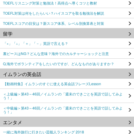
TOEFLリスニング対策と勉強法！高得点へ導くコツと教材
TOEFL対策は何をしたらいい？ハイスコアを取る勉強法を解説
TOEFLスコアの目安は？新スコア体系、レベル別換算表と対策
留学
「×」「÷」「＋」「－」英語で言える？
裏ピースはNG？どんな意味？海外でのカルチャーショックと注意
Q.海外でボランティアをしたいのですが、どんなものがありますか？
イムランの英会話
【動画特集】イムランのすぐに使える英会話フレーズLesson
＜上級編＞第43～46回／イムランの「週末のできごとを英語で話してみよ
う！」
＜中級編＞第43～46回／イムランの「週末のできごとを英語で話してみよ
う！」
エンタメ
一緒に海外旅行に行きたい芸能人ランキング 2018