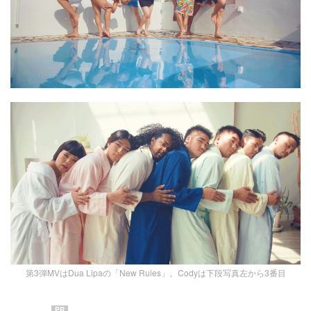
第3弾MVはDua Lipaの「New Rules」。Codyは下段写真左から3番目
PR