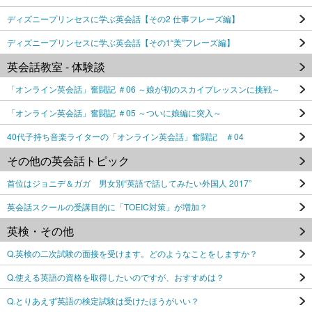
ディズニープリンセスに学ぶ英会話【その2 仕事フレーズ編】
ディズニープリンセスに学ぶ英会話【その1“美”フレーズ編】
英会話教室 - 体験談
「オンライン英会話」奮闘記 ＃06 ～娘が初のスカイプレッスンに挑戦～
「オンライン英会話」奮闘記 ＃05 ～ついに娘編に突入～
40代子持ち音楽ライターの「オンライン英会話」奮闘記 ＃04
その他の英会話トピック
首位はジョニデ＆ガガ 男女別“英語で話してみたい外国人 2017”
英会話スクールの受講目的に「TOEIC対策」が増加？
英検・その他
Q.英検の二次試験の面接を受けます。どのようなことをしますか？
Q.使える英語の資格を取得したいのですが、おすすめは？
Q.とりあえず英語の検定試験は受けたほうがいい？