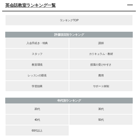
英会話教室ランキング一覧
ランキングTOP
評価項目別ランキング
入会手続き・特典
講師
スタッフ
カリキュラム・教材
教室環境
授業の受けやすさ
レッスンの環境
費用
学習効果
サポート体制
年代別ランキング
20代
30代
40代
50代
60代以上