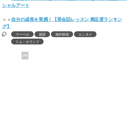
シャルアート
＞＞
自分の成長を実感！【英会話レッスン 満足度ランキン
グ】
マーベル
新譜
海外映画
エンタメ
トム・ホランド
PR