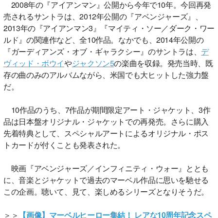
2008年の『アイアンマン』公開から今年で10年。今回再発
売されるサントラは、2012年公開の『アベンジャーズ』、
2013年の『アイアンマン3』『マイティ・ソー／ダーク・ワー
ルド』の関連作など、全10作品。なかでも、2014年公開の
『ガーディアンズ・オブ・ギャラクシー』のサントラは、
デ
ヴィッド・ボウイ
や
ジャクソン5
の楽曲を収録。発売当時、既
存の曲のみのアルバムながら、米国でも大ヒットした強力盤
だ。
10作品のうち、7作品が期間限定アート・ジャケット、3作
品は日本盤オリジナル・ジャケットでの再発売。さらに購入
先着特典として、スペシャルアートによるオリジナル・ポス
トカードが付くことも発表された。
映画『アベンジャーズ／インフィニティ・ウォー』ととも
に、音楽とジャケットで過去のマーベル作品に思いを馳せる
この企画。聴いて、見て、楽しめるシリーズとなりそうだ。
＞＞
【画像】マーベルヒーロー集結！ レアな10周年記念スペ