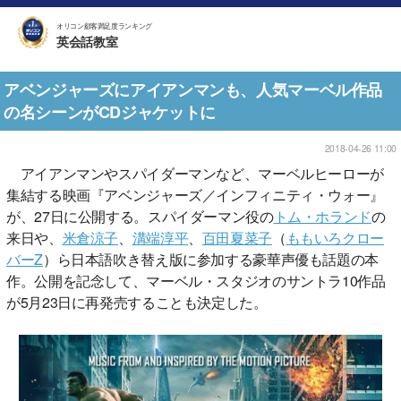
オリコン顧客満足度ランキング
英会話教室
アベンジャーズにアイアンマンも、人気マーベル作品
の名シーンがCDジャケットに
2018-04-26 11:00
アイアンマンやスパイダーマンなど、マーベルヒーローが
集結する映画『アベンジャーズ／インフィニティ・ウォー』
が、27日に公開する。スパイダーマン役の
トム・ホランド
の
来日や、
米倉涼子
、
溝端淳平
、
百田夏菜子
（
ももいろクロー
バーZ
）ら日本語吹き替え版に参加する豪華声優も話題の本
作。公開を記念して、マーベル・スタジオのサントラ10作品
が5月23日に再発売することも決定した。