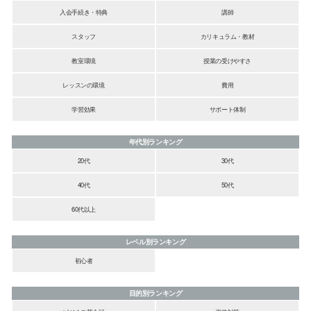
入会手続き・特典
講師
スタッフ
カリキュラム・教材
教室環境
授業の受けやすさ
レッスンの環境
費用
学習効果
サポート体制
年代別ランキング
20代
30代
40代
50代
60代以上
レベル別ランキング
初心者
目的別ランキング