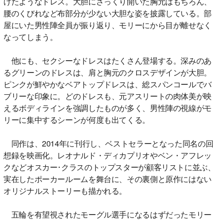
けたようなドレス。大胆にざっくり開いた胸元はもちろん、
腰のくびれなど布部分が少ない大胆な姿を披露している。部
屋にいた男性陣全員が振り返り、モリーにから目が離せなく
なってしまう。
他にも、セクシーなドレスはたくさん登場する。深みのあ
るグリーンのドレスは、肩と胸元のクロスデザインが大胆。
ピンクが鮮やかなベアトップドレスは、総スパンコールでバ
ブリーな印象に。どのドレスも、元アスリートの肉体美が映
えるボディラインを強調したものが多く、男性陣の視線がモ
リーに集中するシーンが何度も出てくる。
同作は、2014年に刊行し、ベストセラーとなった同名の回
想録を映画化。レオナルド・ディカプリオやベン・アフレッ
クなどオスカー･クラスのトップスターが顧客リストに並ぶ、
実在したポーカールームを舞台に、その裏側と原作にはない
オリジナルストーリーも描かれる。
五輪を有望視されたモーグル選手になるはずだったモリー