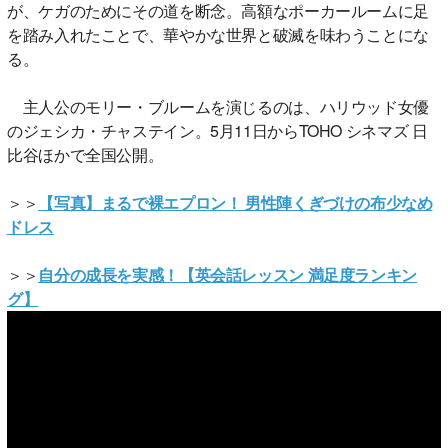
が、ケガのためにその道を断念。高額なポーカールームに足
を踏み入れたことで、華やかな世界と破滅を味わうことにな
る。
主人公のモリー・ブルームを演じるのは、ハリウッド女優
のジェシカ・チャステイン。5月11日からTOHO シネマズ 日
比谷ほかで全国公開。
＞＞
【写真】まるで裸エプロン！ 男性陣くぎづけの布少なめ
ドレス
＞＞
自分の成長を実感！【英会話レッスン 満足度ランキン
グ】