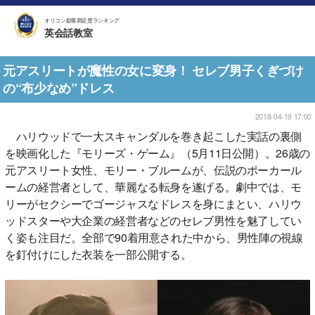
オリコン顧客満足度ランキング
英会話教室
元アスリートが魔性の女に変身！ セレブ男子くぎづけ
の“布少なめ”ドレス
2018-04-19 17:00
ハリウッドで一大スキャンダルを巻き起こした実話の裏側
を映画化した『モリーズ・ゲーム』（5月11日公開）。26歳の
元アスリート女性、モリー・ブルームが、伝説のポーカール
ームの経営者として、華麗なる転身を遂げる。劇中では、モ
リーがセクシーでゴージャスなドレスを身にまとい、ハリウ
ッドスターや大企業の経営者などのセレブ男性を魅了してい
く姿も注目だ。全部で90着用意された中から、男性陣の視線
を釘付けにした衣装を一部公開する。