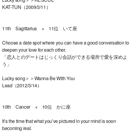
KAT-TUN（2009/3/11）
11th Sagittarius × 11位 いて座
Choose a date spot where you can have a good conversation to
deepen your love for each other.
「恋人とのデートはじっくり会話ができる場所で愛を深めよ
う」
Lucky song＞＞Wanna Be With You
Lead（2012/3/14）
10th Cancer × 10位 かに座
It’s the time that what you’ve pictured in your mind is soon
becoming real.