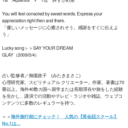
You will feel consoled by sweet words. Express your
appreciation right then and there.
「優しいメッセージに心癒されそう。感謝をすぐに伝えよ
う」
Lucky song＞＞SAY YOUR DREAM
GLAY（2009/3/4）
占い監修者／御瀧政子 (みたきまさこ)
心理研究家。スピリチュアル クリエーター。作家。著書は70
冊以上。海外40数カ国へ留学または長期滞在や旅をした経験
を生かし、講演での活動やテレビ・ラジオや雑誌、ウェブコ
ンテンツに多数のレギュラーを持つ。
＞＞
海外旅行前にチェック！ 人気の【英会話スクール】
No.1は…