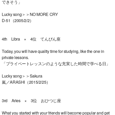
できそう」
Lucky song＞＞NO MORE CRY
D-51（2005/2/2）
4th Libra × 4位 てんびん座
Today, you will have quality time for studying, like the one in
private lessons.
「プライベートレッスンのような充実した時間で学べる日」
Lucky song＞＞Sakura
嵐／ARASHI（2015/2/25）
3rd Aries × 3位 おひつじ座
What you started with your friends will become popular and get