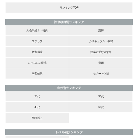
ランキングTOP
評価項目別ランキング
入会手続き・特典
講師
スタッフ
カリキュラム・教材
教室環境
授業の受けやすさ
レッスンの環境
費用
学習効果
サポート体制
年代別ランキング
20代
30代
40代
50代
60代以上
レベル別ランキング