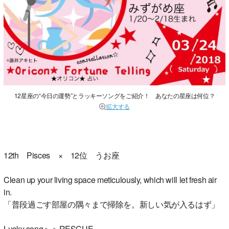
12星座の“今日の運勢”とラッキーソングをご紹介！ あなたの星座は何位？
拡大する
12th Pisces × 12位 うお座
Clean up your living space meticulously, which will let fresh air
in.
「普段過ごす部屋の隅々まで掃除を。新しい気が入るはず」
Lucky song＞＞RESCUE