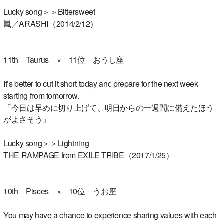
Lucky song＞＞Bittersweet
嵐／ARASHI（2014/2/12）
11th Taurus × 11位 おうし座
It’s better to cut it short today and prepare for the next week
starting from tomorrow.
「今日は早めに切り上げて、明日からの一週間に備えたほう
がよさそう」
Lucky song＞＞Lightning
THE RAMPAGE from EXILE TRIBE（2017/1/25）
10th Pisces × 10位 うお座
You may have a chance to experience sharing values with each