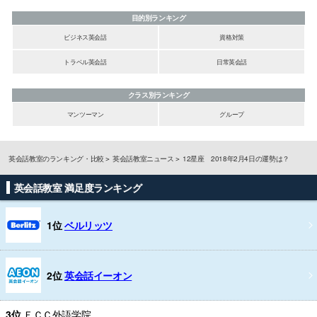
目的別ランキング
ビジネス英会話
資格対策
トラベル英会話
日常英会話
クラス別ランキング
マンツーマン
グループ
英会話教室のランキング・比較
英会話教室ニュース
12星座 2018年2月4日の運勢は？
英会話教室 満足度ランキング
1位
ベルリッツ
2位
英会話イーオン
3位
ＥＣＣ外語学院