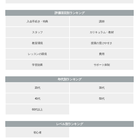
評価項目別ランキング
入会手続き・特典
講師
スタッフ
カリキュラム・教材
教室環境
授業の受けやすさ
レッスンの環境
費用
学習効果
サポート体制
年代別ランキング
20代
30代
40代
50代
60代以上
レベル別ランキング
初心者